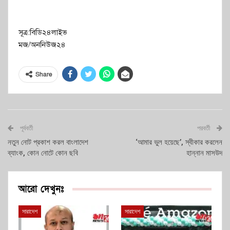
সূত্র:বিডি২৪লাইভ
মজ/অননিউজ২৪
Share
পূর্ববর্তী
পরবর্তী
নতুন নোট প্রকাশ করল বাংলাদেশ
‘আমার ভুল হয়েছে’, স্বীকার করলেন
ব্যাংক, কোন নোটে কোন ছবি
হান্নান মাসউদ
আরো দেখুনঃ
সারাদেশ
সারাদেশ