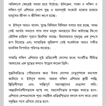
অধিকাংশ ক্ষেত্রেই অধরা হয়ে উঠেছে। ইউক্রেন, গাজা ও দক্ষিণ ও
দক্ষিণ-পূর্ব এশিয়ার দেশে যুদ্ধ ও মানবসৃষ্ট সংকটে হাজার হাজার
মানুষের জীবন ও জীবিকা ধ্বংস হচ্ছে।
ড. ইউনূস আরও বলেন, যুদ্ধে বিলিয়ন বিলিয়ন ডলার ব্যয় হচ্ছে, অথচ
সেই অর্থের অভাবে লাখ লাখ মানুষ অনাহারে দিন কাটাচ্ছে কিংবা
মৌলিক চাহিদা পূরণে হিমশিম খাচ্ছে। মিয়ানমারে গৃহযুদ্ধ এক নৃশংস
রূপ নিয়েছে এবং সাম্প্রতিক ভূমিকম্প সেই সংকটকে আরও গভীর
মানবিক বিপর্যয়ে পরিণত করেছে।
সম্প্রতি দক্ষিণ এশিয়ার দুই প্রতিবেশী দেশের মধ্যে সংঘটিত সীমিত
আকারের এক যুদ্ধের কথাও উল্লেখ করেন তিনি।
যুদ্ধবিরতিতে পৌঁছানোর জন্য উভয় দেশের নেতৃবৃন্দকে ধন্যবাদ
জানিয়ে ড. ইউনূস বলেন, আমরা দক্ষিণ এশিয়ায় স্থায়ী শান্তি,
স্থিতিশীলতা এবং শান্তিপূর্ণ সহাবস্থানের প্রত্যাশা করি।
আন্তঃনির্ভরশীলতাকে দ্বন্দ্বে নয়, সহযোগিতায় রূপান্তর করতে হবে।
এশিয়ার দেশগুলোকে শূন্য-সমষ্টিক প্রতিদ্বন্দ্বিতার বদলে ভাগ করে নেয়া
সমৃদ্ধির পথে এগিয়ে যেতে হবে।