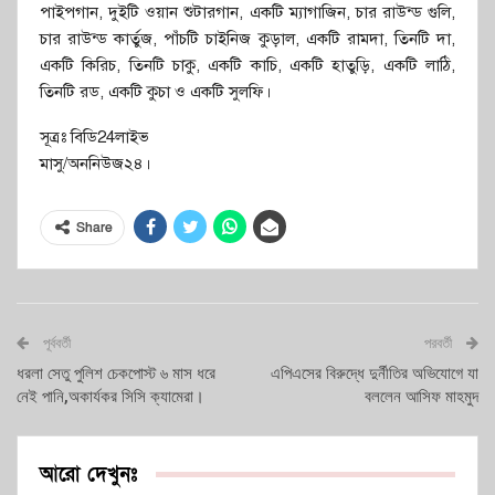
পাইপগান, দুইটি ওয়ান শুটারগান, একটি ম্যাগাজিন, চার রাউন্ড গুলি,
চার রাউন্ড কার্তুজ, পাঁচটি চাইনিজ কুড়াল, একটি রামদা, তিনটি দা,
একটি কিরিচ, তিনটি চাকু, একটি কাচি, একটি হাতুড়ি, একটি লাঠি,
তিনটি রড, একটি কুচা ও একটি সুলফি।
সূত্রঃ বিডি24লাইভ
মাসু/অননিউজ২৪।
Share
পূর্ববর্তী
পরবর্তী
ধরলা সেতু পুলিশ চেকপোস্ট ৬ মাস ধরে
এপিএসের বিরুদ্ধে দুর্নীতির অভিযোগে যা
নেই পানি,অকার্যকর সিসি ক্যামেরা।
বললেন আসিফ মাহমুদ
আরো দেখুনঃ