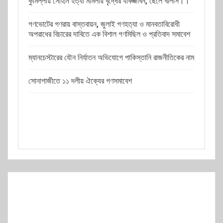
কুমিল্লায় সোহান হত্যা মামলায় বৃদ্ধের যাবজ্জীবন, ছেলে খালাস।।
গণভোটের গণরায় বাস্তবায়ন, জুলাই গণহত্যা ও মানবতাবিরোধী
অপরাধের বিচারের দাবিতে এক বিশাল গণমিছিল ও প্রতিবাদ সমাবেশ
ম্যানচেস্টারের যৌন নির্যাতন অভিযোগে পাকিস্তানি রাজনীতিকের নাম
সোনাগাজীতে ১১ দলীয় ঐক্যের গণসমাবেশ