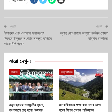
Share
পূর্ববর্তী
পরবর্তী
ঝিনাইদহ পৌর এলাকার জলাবদ্ধতা
জুলাই ঘোষণাপত্র অনুষ্ঠান বর্জনের ঘোষণা
নিরসনে উন্নয়ন সংগ্রাম সমন্বয় কমিটির
হান্নান মাসউদের
স্মারকলিপি প্রদান
আরো দেখুনঃ
সারাদেশ
আন্তর্জাতিক
নতুন ক্যাফে সংস্কৃতির সূচনা,
মানবাধিকারের পক্ষে কথা বলার আগে
বাংলাদেশে চালু হলো ‘ক্যাফে
ঘরের হিসাব মেলাক পাকিস্তান