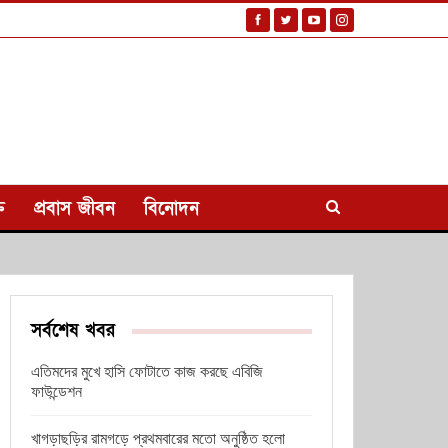
ি
প্রবাস জীবন
বিনোদন
সর্বশেষ খবর
এতিমদের মুখে হাসি ফোটাতে কাজ করছে এবিজি
ফাউন্ডেশন
খাগড়াছড়ির রামগড়ে প্রথমবারের মতো অনুষ্ঠিত হলো