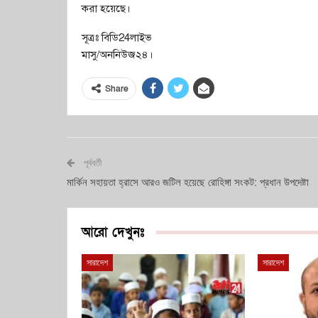
করা হয়েছে।
সূত্রঃ বিডি24লাইভ
মাসু/অননিউজ২৪।
Share
পূর্ববর্তী
মার্কিন সহায়তা হ্রাসে আরও জটিল হয়েছে রোহিঙ্গা সংকট: প্রধান উপদেষ্টা
আরো দেখুনঃ
সারাদেশ
সারাদেশ