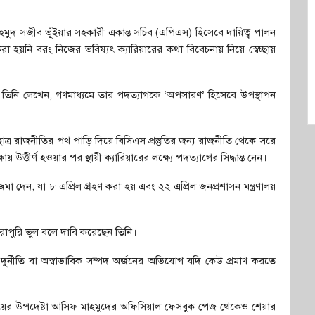
 মাহমুদ সজীব ভূঁইয়ার সহকারী একান্ত সচিব (এপিএস) হিসেবে দায়িত্ব পালন
হয়নি বরং নিজের ভবিষ্যৎ ক্যারিয়ারের কথা বিবেচনায় নিয়ে স্বেচ্ছায়
তিনি লেখেন, গণমাধ্যমে তার পদত্যাগকে ‘অপসারণ’ হিসেবে উপস্থাপন
ত্র রাজনীতির পথ পাড়ি দিয়ে বিসিএস প্রস্তুতির জন্য রাজনীতি থেকে সরে
উত্তীর্ণ হওয়ার পর স্থায়ী ক্যারিয়ারের লক্ষ্যে পদত্যাগের সিদ্ধান্ত নেন।
জমা দেন, যা ৮ এপ্রিল গ্রহণ করা হয় এবং ২২ এপ্রিল জনপ্রশাসন মন্ত্রণালয়
োপুরি ভুল বলে দাবি করেছেন তিনি।
্নীতি বা অস্বাভাবিক সম্পদ অর্জনের অভিযোগ যদি কেউ প্রমাণ করতে
ত্রণালয়ের উপদেষ্টা আসিফ মাহমুদের অফিসিয়াল ফেসবুক পেজ থেকেও শেয়ার