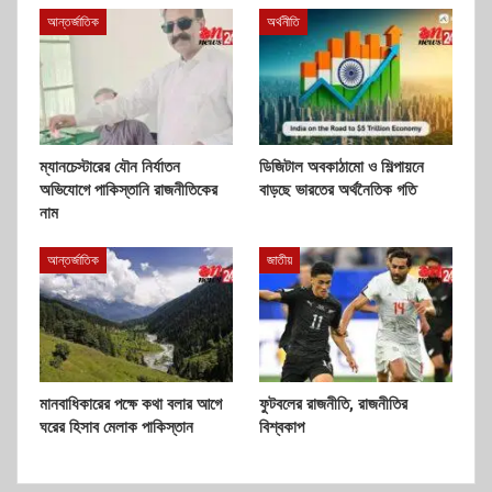
আন্তর্জাতিক
অর্থনীতি
ম্যানচেস্টারের যৌন নির্যাতন
ডিজিটাল অবকাঠামো ও শিল্পায়নে
অভিযোগে পাকিস্তানি রাজনীতিকের
বাড়ছে ভারতের অর্থনৈতিক গতি
নাম
আন্তর্জাতিক
জাতীয়
মানবাধিকারের পক্ষে কথা বলার আগে
ফুটবলের রাজনীতি, রাজনীতির
ঘরের হিসাব মেলাক পাকিস্তান
বিশ্বকাপ