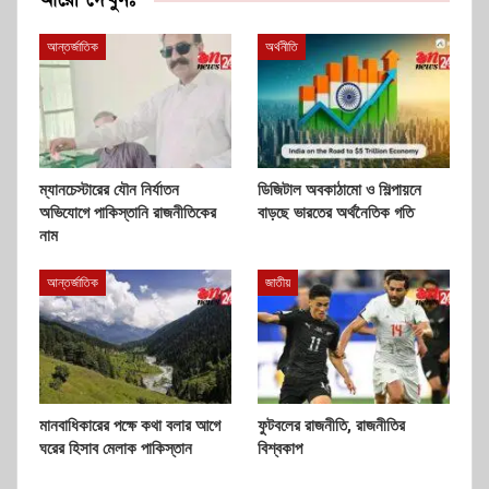
আন্তর্জাতিক
অর্থনীতি
ম্যানচেস্টারের যৌন নির্যাতন
ডিজিটাল অবকাঠামো ও শিল্পায়নে
অভিযোগে পাকিস্তানি রাজনীতিকের
বাড়ছে ভারতের অর্থনৈতিক গতি
নাম
আন্তর্জাতিক
জাতীয়
মানবাধিকারের পক্ষে কথা বলার আগে
ফুটবলের রাজনীতি, রাজনীতির
ঘরের হিসাব মেলাক পাকিস্তান
বিশ্বকাপ