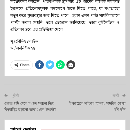
বিশ্লেষকরা বলছেন, পারমাণবিক স্থাপনায় এই ধরনের ব্যাপক ক্ষয়ক্ষতি
ইরানকে প্রতিশোধমূলক পদক্ষেপে উস্কে দিতে পারে, যা মধ্যপ্রাচ্যে
নতুন করে যুদ্ধাবস্থার জন্ম দিতে পারে। ইরান এখন পর্যন্ত সামরিকভাবে
পাল্টা জবাব দেয়নি, তবে তেহরান জানিয়েছে, তারা কূটনৈতিক ও
প্রতিরক্ষা স্তরে এর প্রতিক্রিয়া দেবে।
সূত্র:বিডি২৪লাইভ
আ/অননিউজ২৪
Share
পূর্ববর্তী
পরবর্তী
রেলের জমি থেকে মণ্ডপ সরানো নিয়ে
ইসরায়েলে সাইবার হামলা, সামরিক গোপন
বিভ্রান্তি ছড়ানো হচ্ছে : রেল উপদেষ্টা
নথি ফাঁস
আরো দেখুনঃ