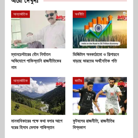
আরো দেখুনঃ
আন্তর্জাতিক
অর্থনীতি
ম্যানচেস্টারের যৌন নির্যাতন
ডিজিটাল অবকাঠামো ও শিল্পায়নে
অভিযোগে পাকিস্তানি রাজনীতিকের
বাড়ছে ভারতের অর্থনৈতিক গতি
নাম
আন্তর্জাতিক
জাতীয়
মানবাধিকারের পক্ষে কথা বলার আগে
ফুটবলের রাজনীতি, রাজনীতির
ঘরের হিসাব মেলাক পাকিস্তান
বিশ্বকাপ