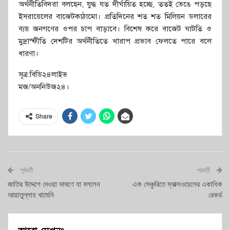
অর্থনীতিবিদরা বলছেন, যুদ্ধ যত দীর্ঘায়িত হচ্ছে, ততই ভেঙে পড়ছে
ইসরায়েলের বাজেটকাঠামো। প্রতিদিনের শত শত মিলিয়ন ডলারের
ব্যয় জনগণের ওপর চাপ বাড়াবে। বিশেষ করে বাজেট ঘাটতি ও
মুদ্রাস্ফীতি দেশটির অর্থনীতিতে খারাপ প্রভাব ফেলতে পারে বলে
ধারণা।
সূত্র:বিডি২৪লাইভ
মজ/অননিউজ২৪।
Share
পূর্ববর্তী
পরবর্তী
জাতির উদ্দেশে দেওয়া ভাষণে যা বললেন
এক সেঞ্চুরিতে ম্যাক্সওয়েলের একাধিক
আয়াতুল্লাহ খামেনি
রেকর্ড