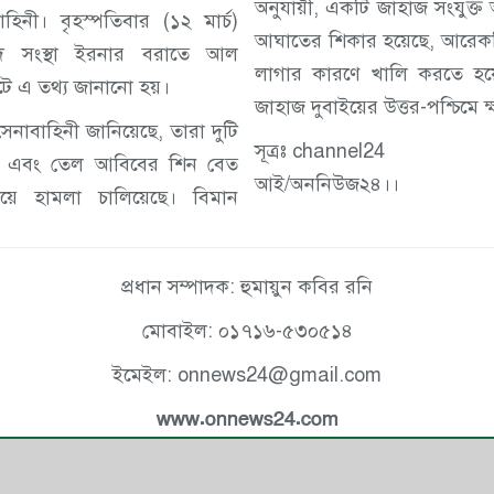
অনুযায়ী, একটি জাহাজ সংযুক
িনী। বৃহস্পতিবার (১২ মার্চ)
আঘাতের শিকার হয়েছে, আরেকট
ংবাদ সংস্থা ইরনার বরাতে আল
লাগার কারণে খালি করতে হয়
ে এ তথ্য জানানো হয়।
জাহাজ দুবাইয়ের উত্তর-পশ্চিমে ক্ষ
েনাবাহিনী জানিয়েছে, তারা দুটি
সূত্রঃ channel24
ঁটি এবং তেল আবিবের শিন বেত
আই/অননিউজ২৪।।
য়ে হামলা চালিয়েছে। বিমান
প্রধান সম্পাদক: হুমায়ুন কবির রনি
মোবাইল: ০১৭১৬-৫৩০৫১৪
ইমেইল: onnews24@gmail.com
www.onnews24.com