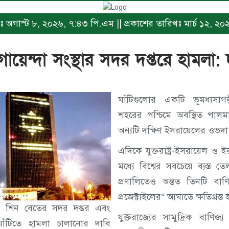
িখঃ অগাস্ট ৮, ২০২৬, ৭:৪৩ পি.এম || প্রকাশের তারিখঃ মার্চ ১২, 
য়েন্দা সংস্থার সদর দপ্তরে হামলা:
ঘাঁটিগুলোর একটি ভূমধ্যসাগ
শহরের পশ্চিমে অবস্থিত পালম
অন্যটি দক্ষিণ ইসরায়েলের ওভদা
এদিকে যুক্তরাষ্ট্র-ইসরায়েল 
মধ্যে বিশ্বের সবচেয়ে ব্যস্
প্রণালিতেও অন্তত তিনটি বাণ
প্রজেক্টাইলের” আঘাতে ক্ষতিগ্রস্ত 
্থা শিন বেতের সদর দপ্তর এবং
যুক্তরাজ্যের সামুদ্রিক বাণিজ
ঘাঁটিতে হামলা চালানোর দাবি