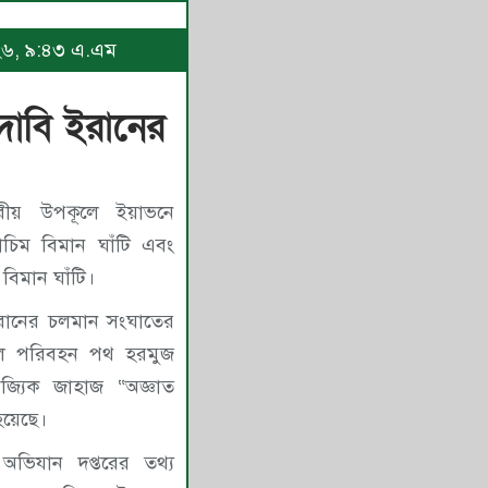
২০২৬, ৯:৪৩ এ.এম
 দাবি ইরানের
রীয় উপকূলে ইয়াভনে
াচিম বিমান ঘাঁটি এবং
 বিমান ঘাঁটি।
ও ইরানের চলমান সংঘাতের
ত তেল পরিবহন পথ হরমুজ
িজ্যিক জাহাজ “অজ্ঞাত
হয়েছে।
্য অভিযান দপ্তরের তথ্য