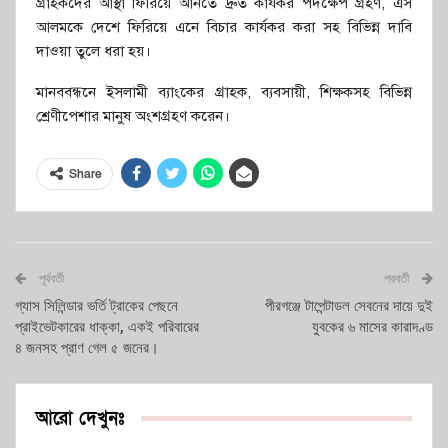
গ্রাহকদের আস্থা ফিরিয়ে আনতে দ্রুত কার্যকর পদক্ষেপ গ্রহণ, এস
আলমকে দেশে ফিরিয়ে এনে বিচার কার্যকর করা সহ বিভিন্ন দাবি
দাওয়া তুলে ধরা হয়।
মানববন্ধনে ইসলামী ব্যাংকের গ্রাহক, ব্যবসায়ী, শিক্ষকসহ বিভিন্ন
শ্রেণীপেশার মানুষ অংশগ্রহণ করেন।
Share
পূর্ববর্তী
পরবর্তী
গ্যাস সিলিন্ডার ভর্তি ট্রাকের পেছনে
পীরগঞ্জে টাপেন্টাডল সেবনের দায়ে দুই
প্রাইভেটকারের ধাক্কা, একই পরিবারের
যুবকের ৬ মাসের কারাদণ্ড
৪ জনসহ প্রাণ গেল ৫ জনের।
আরো দেখুনঃ