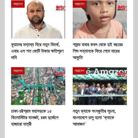
সারাদেশ
সারাদেশ
ফুয়াদের মন্তব্য ঘিরে নতুন বিতর্ক,
পাষন্ড বাবার কবল থেকে দুই বছরের
এবার এল শত কোটি টাকার ক্ষতিপূরণ
শিশু সন্তানকে ফিরে পেতে মায়ের
দাবি
আকুতি
সারাদেশ
সারাদেশ
ঢাকা-চট্টগ্রাম মহাসড়কে ১৫
নতুন ক্যাফে সংস্কৃতির সূচনা,
কিলোমিটার যানজট, চরম দুর্ভোগে
বাংলাদেশে চালু হলো ‘ক্যাফে
হাজারো যাত্রী
আমাজন’