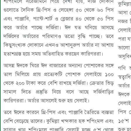
শপিংমলে সরেজমিনে গিয়ে দেখা যায়, দর্জি দোকান
কুমিল্
গুলোতে দৈনিক থ্রি-পিস ও লেহেঙ্গা ৫০ থেকে ৬০ পিস
আসা ম
এবং পাঞ্জাবি, প্যান্ট-শার্ট ও ব্লেজার ৪০ থেকে ৫০ পিস
নজর দ
করে অর্ডার পাচ্ছে দর্জিরা। ঈদ যত ঘনিয়ে আসছে
সেলাই
দর্জিদের অর্ডারের পরিমাণও ততো বৃদ্ধি পাচ্ছে। তবে
পরা যা
কিছুসংখ্যক দোকানে এখনও আশানুরুপ অর্ডার না আশায়
ভালো 
হতাশগ্রস্ত হয়ে সময় অতিবাহিত করছেন কারিগররা।
অসুবি
আসন্ন ঈদকে ঘিরে ঈদ বাজারের অন্যান্য পোশাকের সঙ্গে
গণি ভ
তাল মিলিয়ে প্রায় প্রত্যেকটি পোশাক সেলাইয়ে ১০০
স্বত্
থেকে ২০০ টাকা করে বেশি রাখছে দর্জিরা। ক্রেতার ভিড়
অর্ডা
সামাল দিতে প্রস্তুতি নিয়ে বসে আছে দর্জিবাড়ির
ঈদকে 
কারিগররা। অর্ডার আসলেই শুরু হয় সেলাই।
সেলাই
পিস স
তবে ঈদের কারনে থ্রি-পিস এবং পাঞ্জাবি তৈরিতে ব্যস্ততা
১৫’শ 
বেশি বেড়েছে তাদের। কুমিল্লা খন্দকার হক শপিংমল এবং
শুরু হ
সাত্তার খান শপিংমলে পাঞ্জাবি সেলাই হচ্ছে ৫’শ থেকে