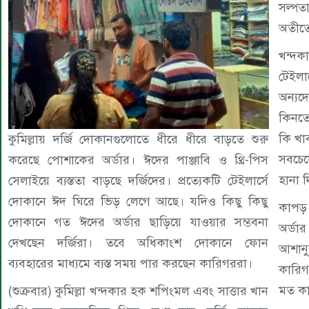
সল্পত
অতীত
খন্দক
টেইলার
অন্যদ
কিনতে
কি খা
কুমিল্লায় দর্জি দোকানগুলোতে ধীরে ধীরে বাড়তে শুরু
সবচেয়
করেছে পোশাকের অর্ডার। ঈদের পাঞ্জাবি ও থ্রি-পিস
হানা দ
সেলাইয়ে ব্যস্ততা বাড়ছে দর্জিদের। প্রত্যেকটি টেইলার্সে
দোকানে ঈদ ঘিরে ভিড় লেগে আছে। যদিও কিছু কিছু
কাপড়
দোকানে গত ঈদের অর্ডার ছাড়িয়ে যাওয়ার সম্ভবনা
অর্ডা
দেখছেন দর্জিরা। তবে অধিকাংশ দোকানে ফোন
আশানু
ব্যবহারের মাধ্যমে ব্যস্ত সময় পার করছেন কারিগররা।
কারিগ
মত কা
(শুক্রবার) কুমিল্লা খন্দকার হক শপিংমল এবং সাত্তার খান