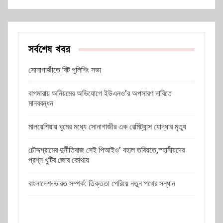
সর্বশেষ খবর
সোনাগাজীতে বিট পুলিশিং সভা
বাগমারায় অনিয়মের অভিযোগে ইউএনও’র অপসারণ দাবিতে
মানববন্ধন
মালয়েশিয়ায় ঘুমের মধ্যে সোনাগাজীর এক রেমিট্যান্স যোদ্ধার মৃত্যু
চৌদ্দগ্রামের দুর্নীতিবাজ সেই পিআইও’ বহাল তবিয়তে,স্হানীয়দের
প্রশ্ন খুটির জোর কোথায়
বাংলাদেশ-ভারত সম্পর্ক: তিক্ততা পেরিয়ে নতুন পথের সন্ধান