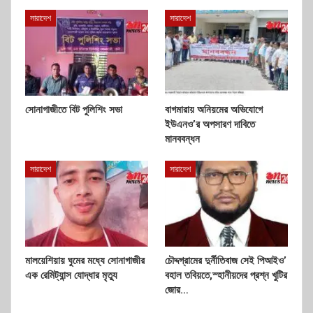
সারাদেশ
সারাদেশ
সোনাগাজীতে বিট পুলিশিং সভা
বাগমারায় অনিয়মের অভিযোগে
ইউএনও’র অপসারণ দাবিতে
মানববন্ধন
সারাদেশ
সারাদেশ
মালয়েশিয়ায় ঘুমের মধ্যে সোনাগাজীর
চৌদ্দগ্রামের দুর্নীতিবাজ সেই পিআইও’
এক রেমিট্যান্স যোদ্ধার মৃত্যু
বহাল তবিয়তে,স্হানীয়দের প্রশ্ন খুটির
জোর…