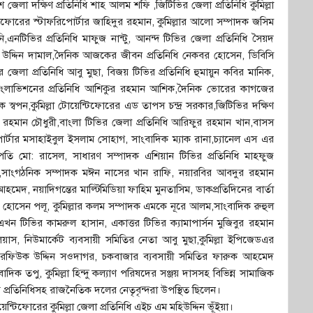
লা দক্ষিণ প্রতিনিধি শাহ আলম শফি ,জিটিভির জেলা প্রতিনিধি কুমিল্লা
েন্টিফোরের স্টাফরিপোর্টার জাহিদুর রহমান, কুমিল্লার আলো সম্পাদক জসিম
ি,এনটিভির প্রতিনিধি মাফুজ নান্টু, আনন্দ টিভির জেলা প্রতিনিধি সৈয়দ
দ্দিন দামাল,দৈনিক আজকের জীবন প্রতিনিধি নেকবর হোসেন, ডিবিসি
 জেলা প্রতিনিধি আবু মুছা, বিজয় টিভির প্রতিনিধি হুমায়ুন কবির মানিক,
, বাংলাভিশনের প্রতিনিধি আশিকুর রহমান আশিক,দৈনিক ভোরের কাগজের
ক স্বপন,কুমিল্লা টোয়েন্টিফোরের এড তাপস চন্দ্র সরকার,জিটিভির দক্ষিণ
ীবুর রহমান চৌধুরী,বাংলা টিভির জেলা প্রতিনিধি আরিফুর রহমান খান,বাসস
পোর্টার মসাহাইবুল ইসলাম সোহাগ, সাংবাদিক ম্যাক রানা,চ্যানেল এস এর
 সভাপতি মো: রাসেল, সাধারণ সম্পাদক এশিয়ান টিভির প্রতিনিধি মাহফুজ
া,সাংগঠনিক সম্পাদক মঈন নাসের খান রাফি, নয়ারবির আবদুর রহমান
েদ, নয়াদিগন্তের মাল্টিমিডিয়া ফাহিম মুনতাসিম, ডাকপ্রতিদিনের বার্তা
 হোসেন পলূ, কুমিল্লার কলম সম্পাদক এমকে নূরে আলম,সাংবাদিক রুহুল
খন টিভির কামরুল হাসান, একাত্তর টিভির ক্যামাপার্সন মুজিবুর রহমান
স, নিউমার্কেট ব্যবসায়ী সমিতির নেতা আবু মুছা,কুমিল্লা ইপিজেডএর
ি রফিউক উদ্দিন সওদাগর, চকবাজার ব্যবসায়ী সমিতির ফারুক আহমেদ
াদিক তপু, কুমিল্লা হিন্দু কল্যাণ পরিষদের সঞ্জয় দাসসহ বিভিন্ন সামাজিক
াজের প্রতিনিধিসহ রাজনৈতিক দলের নেতৃবৃন্দরা উপস্থিত ছিলেন।
টিফোরের কুমিল্লা জেলা প্রতিনিধি এইচ এম মহিউদ্দিন ভূঁইয়া।