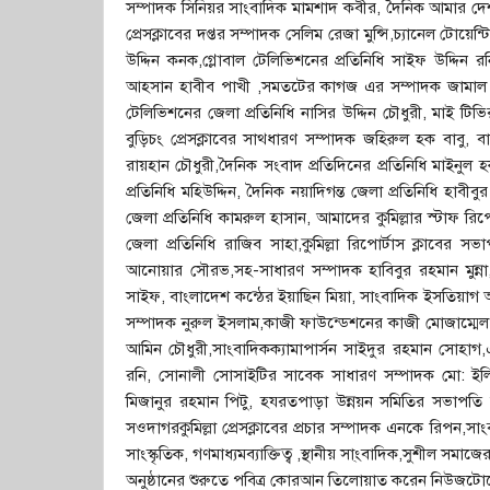
সম্পাদক সিনিয়র সাংবাদিক মামশাদ কবীর, দৈনিক আমার দেশ জে
প্রেসক্লাবের দপ্তর সম্পাদক সেলিম রেজা মুন্সি,চ্যানেল টোয়
উদ্দিন কনক,গ্লোবাল টেলিভিশনের প্রতিনিধি সাইফ উদ্দিন রন
আহসান হাবীব পাখী ,সমতটের কাগজ এর সম্পাদক জামাল উ
টেলিভিশনের জেলা প্রতিনিধি নাসির উদ্দিন চৌধুরী, মাই টিভির
বুড়িচং প্রেসক্লাবের সাথধারণ সম্পাদক জহিরুল হক বাবু
রায়হান চৌধুরী,দৈনিক সংবাদ প্রতিদিনের প্রতিনিধি মাইনুল হ
প্রতিনিধি মহিউদ্দিন, দৈনিক নয়াদিগন্ত জেলা প্রতিনিধি হাব
জেলা প্রতিনিধি কামরুল হাসান, আমাদের কুমিল্লার স্টাফ রি
জেলা প্রতিনিধি রাজিব সাহা,কুমিল্লা রিপোর্টাস ক্লাবের
আনোয়ার সৌরভ,সহ-সাধারণ সম্পাদক হাবিবুর রহমান মুন্ন
সাইফ, বাংলাদেশ কন্ঠের ইয়াছিন মিয়া, সাংবাদিক ইসতিয়াগ আহম
সম্পাদক নুরুল ইসলাম,কাজী ফাউন্ডেশনের কাজী মোজাম্মেল
আমিন চৌধুরী,সাংবাদিকক্যামাপার্সন সাইদুর রহমান সোহাগ,এ
রনি, সোনালী সোসাইটির সাবেক সাধারণ সম্পাদক মো: ইলিয়া
মিজানুর রহমান পিটু, হযরতপাড়া উন্নয়ন সমিতির সভাপত
সওদাগরকুমিল্লা প্রেসক্লাবের প্রচার সম্পাদক এনকে রিপন,সাংব
সাংস্কৃতিক, গণমাধ্যমব্যাক্তিত্ব ,স্থানীয় সা্ংবাদিক,সুশীল সম
অনুষ্ঠানের শুরুতে পবিত্র কোরআন তিলোয়াত করেন নিউজটোয়েন্