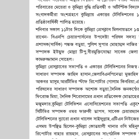
পরিবারের মেয়েরা ও কুমিল্লা বুদ্ধি প্রতিবন্ধী ও অটিস্টিক বিদ্
সংবাদকর্মীরা অংশগ্রহণে কুমিল্লায় একাত্তর টেলিভিশনে
প্রতিষ্ঠাবার্ষিকী পালিত হয়েছে।
শনিবার সকাল ১১টার দিকে কুমিল্লা প্রেসক্লাব মিলনায়তনে ১
রাখেন- বিএনপি চেয়ারপার্সনের উপদেষ্টা পরিষদ সদস্য 
প্রশাসক(সার্বিক) পঙ্কজ বড়ুয়া, পুলিশ সুপার মোহাম্মদ ন
সম্পাদক ইউছুফ মোল্লা টিপু,বীরমুক্তিযোদ্ধা সাবেক জে
কামরুজ্জামান সোহেল।
কুমিল্লা প্রেসক্লাবের সভাপতি ও একাত্তর টেলিভিশনের নিজস্ব
সাধারণ সম্পাদক জাহিদ হাসান,জেলাবিএনপিনেতা মুজাহিদ 
আকবর মাসুম,আরটিভির স্টাফ রিপোর্টার গোলাম কিবরিয়া,এট
পরিষদের সাধারণ সম্পাদক অশোক বড়ুয়া,দৈনিক জনকন্ঠের 
ফিরোজ মিয়া, দৈনিক শিরোনামের প্রধান প্রতিবেদক মোতাহে
মজুমদার,কুমিল্লা টেলিভিশন এসোসিয়েশনের সভাপতি একুশে 
সিটিভির সম্পাদক ওমর ফারুকী তাপস, সাবেক চেয়ারম্যা
টেলিভিশনের ব্যুারো প্রধান খালেদ সাইফুল্লাহ,এটিএন নিউজের 
এসময় উপস্থিত ছিলেন-কুমিল্লা কোতয়ালী থানার ওসি মহিনুল
রিপোর্টার বাহার রায়হান, প্রেসক্লাবের সাংগঠনিক সম্পা