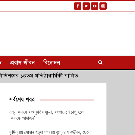
ি
প্রবাস জীবন
বিনোদন
লিভিশনের ১৪তম প্রতিষ্ঠাবার্ষিকী পালিত
সর্বশেষ খবর
নতুন ক্যাফে সংস্কৃতির সূচনা, বাংলাদেশে চালু হলো
‘ক্যাফে আমাজন’
কুমিল্লায় সোহান হত্যা মামলায় বৃদ্ধের যাবজ্জীবন, ছেলে