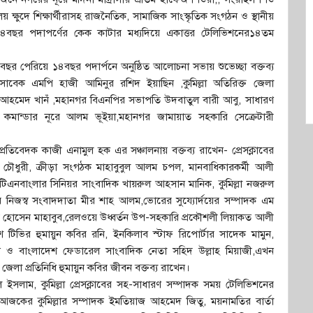
যালয় ক্ষুদে শিক্ষার্থীরাসহ রাজনৈতিক, সামাজিক সাংস্কৃতিক সংগঠন ও স্থানীয়
র ১৪বছর পদাপর্ণের কেক কাটার মধ্যদিয়ে একাত্তর টেলিভিশনের১৪তম
৩বছর পেরিয়ে ১৪বছর পদার্পনে অনুষ্ঠিত আলোচনা সভায় শুভেচ্ছা বক্তব্য
সাবেক এমপি হাজী আমিনুর রশিদ ইয়াছিন ,কুমিল্লা অতিরিক্ত জেলা
াজির আহমেদ খানঁ ,মহানগর বিএনপির সভাপতি উদবাতুল বারী আবু, সাধারণ
লা কমান্ডার নূরে আলম ভূইয়া,মহানগর জামায়াত সহকারি সেক্রেটারী
 প্রতিবেদক কাজী এনামুল হক এর সঞ্চালনায় বক্তব্য রাখেন- প্রেসক্লাবের
চৌধুরী, ক্রীড়া সংগঠক মাহাবুবুল আলম চপল, মানবাধিকারকর্মী আলী
িএনবাংলার সিনিয়র সাংবাদিক খায়রুল আহসান মানিক, কুমিল্লা নজরুল
নিজস্ব সংবাদদাতা মীর শাহ আলম,ভোরের সুয্যোর্দয়ের সম্পাদক এম
র হোসেন মাহাবুব,রেলওয়ে উধ্বর্তন উপ-সহকারি প্রকৌশলী লিয়াকত আলী
টিভির হুমায়ুন কবির রনি, ইনকিলাব স্টাফ রিপোর্টার সাদেক মামুন,
ন ও বাংলাদেশ ফেডারেল সাংবাদিক নেতা সহিদ উল্লাহ মিয়াজী,এখন
জেলা প্রতিনিধি হুমায়ুন কবির জীবন বক্তব্য রাখেন।
 ইসলাম, কুমিল্লা প্রেসক্লাবের সহ-সাধারণ সম্পাদক সময় টেলিভিশনের
দক আজকের কুমিল্লার সম্পাদক ইমতিয়াজ আহমেদ জিতু, ময়নামতির বার্তা