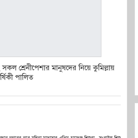
হ সকল শ্রেনীপেশার মানুষদের নিয়ে কুমিল্লায়
র্ষিকী পালিত
য়োজনে নগরের নূরে মদিনা মাদ্রাসার এতিম হাফেজ শিশুরা,, সংরাইল শিশু