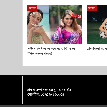
বিনোদন
বিনোদন
ভাইরাল ভিডিওর পর রহস্যময় পোস্ট, কাকে
চোখধাঁধানো রূপে
ইঙ্গিত করলেন পায়েল?
প্রধান সম্পাদক:
হুমায়ুন কবির রনি
মোবাইল:
০১৭১৬-৫৩০৫১৪