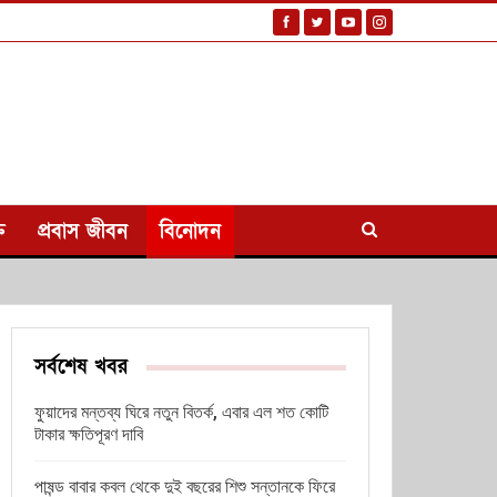
ি
প্রবাস জীবন
বিনোদন
সর্বশেষ খবর
ফুয়াদের মন্তব্য ঘিরে নতুন বিতর্ক, এবার এল শত কোটি
টাকার ক্ষতিপূরণ দাবি
পাষন্ড বাবার কবল থেকে দুই বছরের শিশু সন্তানকে ফিরে