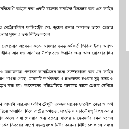
সন্ত্রাসবিরোধী আইনে করা একটি মামলায় কনটেন্ট ক্রিয়েটর আর এস ফাহিম
মেট্রোপলিটন ম্যাজিস্ট্রেট মো. জুয়েল রানার আদালত তাকে গ্রেপ্তার
্দোহা সুমন এ তথ্য নিশ্চিত করেন।
দেখানোর আবেদন করেন মামলার তদন্ত কর্মকর্তা ডিবি-সাইবার অ্যান্ড
। ওইদিন আদালত আসামির উপস্থিতিতে শুনানির জন্য আজ রোববার দিন
ও অজ্ঞাতনামা পলাতক আসামিদের মধ্যে সন্দেহভাজন আর.এস ফাহিম
মাণ পাওয়া গেছে। মামলাটি স্পর্শকাতর ও চাঞ্চল্যকর হওয়ায় সুষ্ঠু তদন্ত ও
 উল্লেখ করা হয়। আবেদনের পরিপ্রেক্ষিতে আদালত তাকে গ্রেপ্তার দেখিয়ে
ধিগ্ধ আসামি আর.এস ফাহিম চৌধুরী একজন সাবেক ছাত্রলীগ নেতা ও অর্থ
আসামিরা মিলে রাষ্ট্রের অখণ্ডতা, সংহতি ও সার্বভৌমত্ব বিপন্ন করার
ষ্ট্রীয় কাজে বাধা দেওয়ার জন্য ২০২৫ সালের ৯ ফেব্রুয়ারি রমনা মডেল
 পার্কের ভিতরের অংশে ষড়যন্ত্রমূলক মিটিং করেন। মিটিং চলাকালে সময়ে