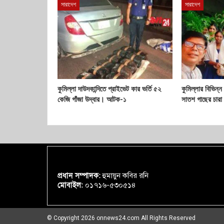
সারাদেশ
সারাদেশ
কুমিল্লা দাউদকান্দিতে প্রাইভেট কার ভর্তি ৫২
কুমিল্লার বিভিন্ন
কেজি গাঁজা উদ্বার। আটক-১
সাতশ গাছের চারা
প্রধান সম্পাদক:
হুমায়ুন কবির রনি
মোবাইল:
০১৭১৬-৫৩০৫১৪
© Copyright 2026 onnews24.com All Rights Reserved