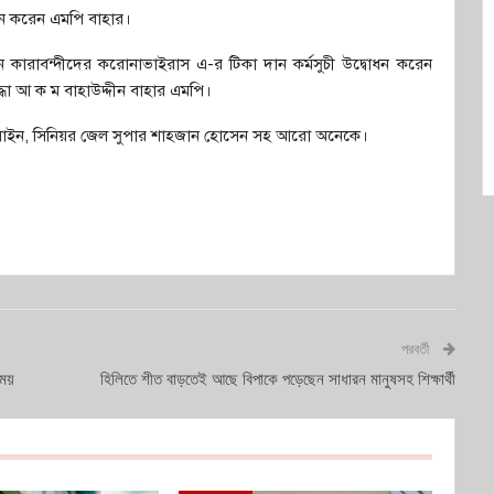
োধন করেন এমপি বাহার।
 জন কারাবন্দীদের করোনাভাইরাস এ-র টিকা দান কর্মসুচী উদ্বোধন করেন
দ্ধা আ ক ম বাহাউদ্দীন বাহার এমপি।
 হোসাইন, সিনিয়র জেল সুপার শাহজান হোসেন সহ আরো অনেকে।
পরবর্তী
িময়
হিলিতে শীত বাড়তেই আছে বিপাকে পড়েছেন সাধারন মানুষসহ শিক্ষার্থী