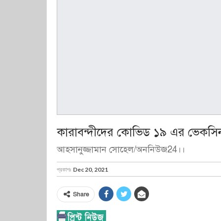
কারাবন্দীদের কোভিড ১৯ এর ভেকসিন 
আহসানুজ্জামান সোহেল/অননিউজ24।।
প্রকাশঃ
Dec 20, 2021
Share