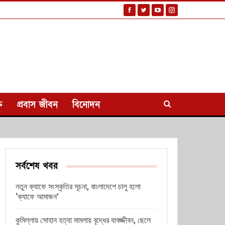
ি
প্রবাস জীবন
বিনোদন
সর্বশেষ খবর
নতুন ক্যাফে সংস্কৃতির সূচনা, বাংলাদেশে চালু হলো
‘ক্যাফে আমাজন’
কুমিল্লায় সোহান হত্যা মামলায় বৃদ্ধের যাবজ্জীবন, ছেলে