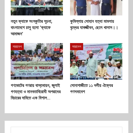
নতুন ক্যাফে সংস্কৃতির সূচনা,
কুমিল্লায় সোহান হত্যা মামলায়
বাংলাদেশে চালু হলো ‘ক্যাফে
বৃদ্ধের যাবজ্জীবন, ছেলে খালাস।।
আমাজন’
সারাদেশ
সারাদেশ
গণভোটের গণরায় বাস্তবায়ন, জুলাই
সোনাগাজীতে ১১ দলীয় ঐক্যের
গণহত্যা ও মানবতাবিরোধী অপরাধের
গণসমাবেশ
বিচারের দাবিতে এক বিশাল…