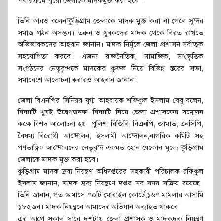
পর্যায়ক্রমে পুরো জেলাকে মাদকমুক্ত করা হবে ।
তিনি আরও বলেন’কুড়িগ্রাম জেলাকে মাদক মুক্ত করা না গেলে সুন্দর
সমাজ গঠন অসম্ভব। তরুন ও যুবকদের মাদক থেকে বিরত রাখতে
অভিভাবকদের আহবান জানান। মাদক নির্মুলে জেলা প্রশাসন সর্বাত্মক
সহযোগিতা করবে। এজন্য রাজনৈতিক, সামাজিক, সাংস্কৃতিক
সংগঠনের নেতৃবৃন্দকে মাদকের কুফল নিয়ে বিভিন্ন স্তরের সভা,
সমাবেশে আলোচনা করারও আহবান জানান।
জেলা বিএনপির সিনিয়র যুগ্ম আহবায়ক শফিকুল ইসলাম বেবু বলেন,
বিষয়টি খুবই উদ্বেগজনক! বিষয়টি নিয়ে জেলা প্রশাসকের সম্মেলন
কক্ষে বিশদ আলোচনা হয়। পুলিশ, বিজিবি, বিএনপি, জামাত, এনসিপি,
বৈষম্য বিরোধী আন্দোলন, ইসলামী আন্দোলন,নাগরিক কমিটি সহ
গণতান্ত্রিক আন্দোলনের নেতৃবৃন্দ একমত হোন যেকোন মুল্যে কুড়িগ্রাম
জেলাকে মাদক মুক্ত করা হবে।
কুড়িগ্রাম মাদক দ্রব্য নিয়ন্ত্রণ অধিদপ্তরের সহকারী পরিচালক রফিকুল
ইসলাম জানান, মাদক দ্রব্য নিয়ন্ত্রণে দপ্তর সব সময় সক্রিয় রয়েছে।
তিনি জানান, গত ৬ মাসে ৭০টি মোবাইল কোর্টে,১৬৭ মামলার আসামি
১৮২জন। মাদক নিয়ন্ত্রনে আমাদের অভিযান অব্যাহত থাকবে।
এর আগে সকাল সারে দশটায় জেলা প্রশাসক ও মাদকদ্রব্য নিয়ন্ত্রণ