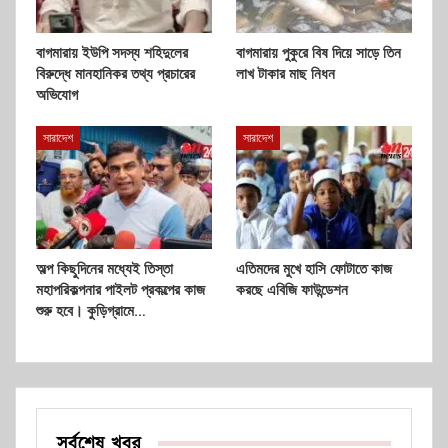
বাগমারায় ইউপি সদস্য শহিদুলের
বাগমারায় পুকুরে বিষ দিয়ে সাড়ে তিন
বিরুদ্ধে মানহানিকর তথ্য প্রচারের
লাখ টাকার মাছ নিধন
অভিযোগ
সারাদেশ
সারাদেশ
অল্প কিছুদিনের মধ্যেই তিস্তা
এতিমদের মুখে হাসি ফোটাতে কাজ
মহাপরিকল্পনার পাইলট প্রকল্পের কাজ
করছে এবিজি ফাউন্ডেশন
শুরু হবে। কুড়িগ্রামে…
সর্বশেষ খবর