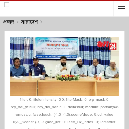
প্রচ্ছদ
সারাদেশ
filter: 0; fileterIntensity: 0.0; filterMask: 0; brp_mask:0;
brp_del_th:null; brp_del_sen:null; delta:null; module: portrait;hw-
remosaic: false;touch: (-1.0, -1.0);sceneMode: 8;cct_value:
0;AI_Scene: (-1, -1);aec_lux: 0.0;aec_lux_index: 0;HdrStatus: