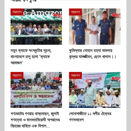
সারাদেশ
সারাদেশ
নতুন ক্যাফে সংস্কৃতির সূচনা,
কুমিল্লায় সোহান হত্যা মামলায়
বাংলাদেশে চালু হলো ‘ক্যাফে
বৃদ্ধের যাবজ্জীবন, ছেলে খালাস।।
আমাজন’
সারাদেশ
সারাদেশ
গণভোটের গণরায় বাস্তবায়ন, জুলাই
সোনাগাজীতে ১১ দলীয় ঐক্যের
গণহত্যা ও মানবতাবিরোধী অপরাধের
গণসমাবেশ
বিচারের দাবিতে এক বিশাল…