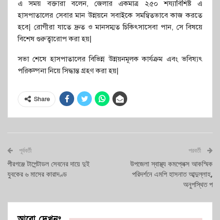
এ সময় বক্তারা বলেন, জেলার একমাত্র ২৫০ শয্যাবিশিষ্ট এ
হাসপাতালের সেবার মান উন্নয়নে সবাইকে সমন্বিতভাবে কাজ করতে
হবে| রোগীরা যাতে দ্রুত ও মানসম্মত চিকিৎসাসেবা পান, সে বিষয়ে
বিশেষ গুরুত্বারোপ করা হয়|
সভা শেষে হাসপাতালের বিভিন্ন উন্নয়নমূলক কার্যক্রম এবং ভবিষ্যৎ
পরিকল্পনা নিয়ে সিদ্ধান্ত গ্রহণ করা হয়|
Share
পূর্ববর্তী
পরবর্তী
পীরগঞ্জে টাপেন্টাডল সেবনের দায়ে দুই
উপজেলা স্বাস্থ্য কমপ্লেক্স আক‌স্মিক
যুবকের ৬ মাসের কারাদণ্ড
পরিদর্শনে এমপি হাসনাত আব্দুল্লাহ,
অনুপস্থিত প
আরো দেখুনঃ