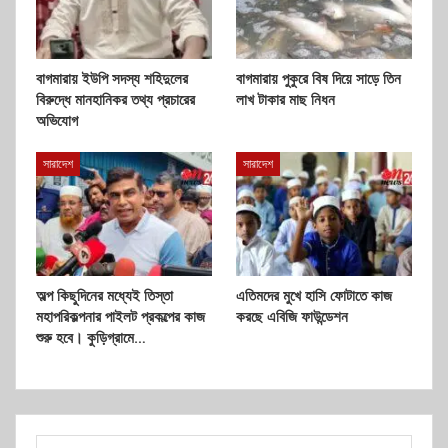
বাগমারায় ইউপি সদস্য শহিদুলের
বাগমারায় পুকুরে বিষ দিয়ে সাড়ে তিন
বিরুদ্ধে মানহানিকর তথ্য প্রচারের
লাখ টাকার মাছ নিধন
অভিযোগ
সারাদেশ
সারাদেশ
অল্প কিছুদিনের মধ্যেই তিস্তা
এতিমদের মুখে হাসি ফোটাতে কাজ
মহাপরিকল্পনার পাইলট প্রকল্পের কাজ
করছে এবিজি ফাউন্ডেশন
শুরু হবে। কুড়িগ্রামে…