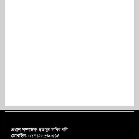
প্রধান সম্পাদক:
হুমায়ুন কবির রনি
মোবাইল:
০১৭১৬-৫৩০৫১৪