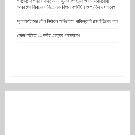
গণভোটের গণরায় বাস্তবায়ন, জুলাই গণহত্যা ও মানবতাবিরোধী
অপরাধের বিচারের দাবিতে এক বিশাল গণমিছিল ও প্রতিবাদ সমাবেশ
ম্যানচেস্টারের যৌন নির্যাতন অভিযোগে পাকিস্তানি রাজনীতিকের নাম
সোনাগাজীতে ১১ দলীয় ঐক্যের গণসমাবেশ