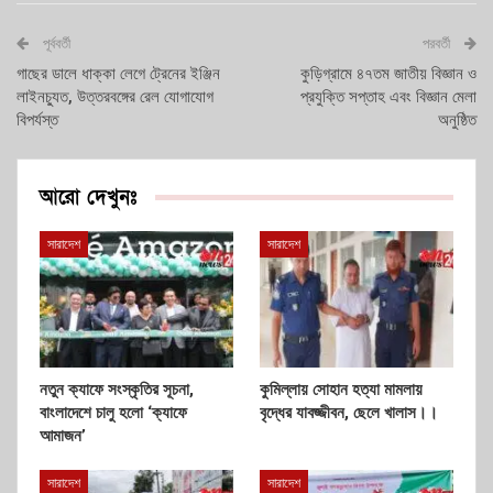
পূর্ববর্তী
পরবর্তী
গাছের ডালে ধাক্কা লেগে ট্রেনের ইঞ্জিন
কুড়িগ্রামে ৪৭তম জাতীয় বিজ্ঞান ও
লাইনচ্যুত, উত্তরবঙ্গের রেল যোগাযোগ
প্রযুক্তি সপ্তাহ এবং বিজ্ঞান মেলা
বিপর্যস্ত
অনুষ্ঠিত
আরো দেখুনঃ
সারাদেশ
সারাদেশ
নতুন ক্যাফে সংস্কৃতির সূচনা,
কুমিল্লায় সোহান হত্যা মামলায়
বাংলাদেশে চালু হলো ‘ক্যাফে
বৃদ্ধের যাবজ্জীবন, ছেলে খালাস।।
আমাজন’
সারাদেশ
সারাদেশ