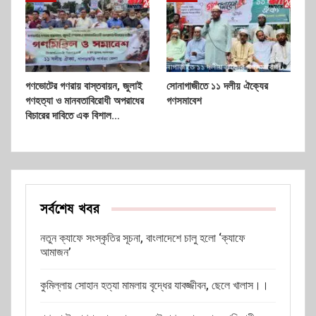
গণভোটের গণরায় বাস্তবায়ন, জুলাই
সোনাগাজীতে ১১ দলীয় ঐক্যের
গণহত্যা ও মানবতাবিরোধী অপরাধের
গণসমাবেশ
বিচারের দাবিতে এক বিশাল…
সর্বশেষ খবর
নতুন ক্যাফে সংস্কৃতির সূচনা, বাংলাদেশে চালু হলো ‘ক্যাফে
আমাজন’
কুমিল্লায় সোহান হত্যা মামলায় বৃদ্ধের যাবজ্জীবন, ছেলে খালাস।।