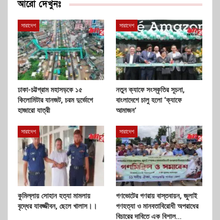
আরো দেখুনঃ
সারাদেশ
সারাদেশ
ঢাকা-চট্টগ্রাম মহাসড়কে ১৫
নতুন ক্যাফে সংস্কৃতির সূচনা,
কিলোমিটার যানজট, চরম দুর্ভোগে
বাংলাদেশে চালু হলো ‘ক্যাফে
হাজারো যাত্রী
আমাজন’
সারাদেশ
সারাদেশ
কুমিল্লায় সোহান হত্যা মামলায়
গণভোটের গণরায় বাস্তবায়ন, জুলাই
বৃদ্ধের যাবজ্জীবন, ছেলে খালাস।।
গণহত্যা ও মানবতাবিরোধী অপরাধের
বিচারের দাবিতে এক বিশাল…