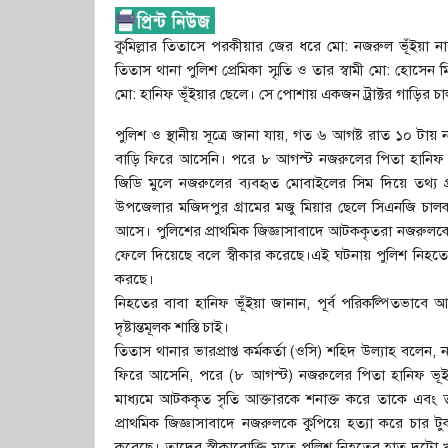
কুমিল্লার তিতাসে পরকীয়ার জের ধরে মো: নজরুল ভূঁইয়া না
তিতাস থানা পুলিশ প্রেমিকা স্মৃতি ও তার স্বামী মো: হোসেন 
মো: হানিফ ভূঁইয়ার ছেলে। সে পোশায় একজন ট্রাক্টর গাড়ির চ
পুলিশ ও স্থানীয় সূত্রে জানা যায়, গত ৬ আগষ্ট রাত ১০ 
বাড়ি ফিরে আসেনি। পরে ৮ আগস্ট নজরুলের পিতা হানিফ ভ
জিডি মুলে নজরুলের ব্যবহৃত মোবাইলের সিম দিয়ে তথ্য প্
উপজেলার মজিদপুর গ্রামের মজু মিয়ার ছেলে সিএনজি চালক 
আসে। পুলিশের প্রাথমিক জিজ্ঞাসাবাদে আটককৃতরা নজরুলকে 
ফেলে দিয়েছে বলে স্বীকার করেছে।এই ঘটনায় পুলিশ নিহতের 
করছে।
নিহতের বাবা হানিফ ভূঁইয়া জানান, পূর্ব পরিকল্পিতভাব
দৃষ্টান্তমূলক শাস্তি চাই।
তিতাস থানার ভারপ্রাপ্ত কর্মকর্তা (ওসি) শহিদ উল্যাহ ব
ফিরে আসেনি, পরে (৮ আগস্ট) নজরুলের পিতা হানিফ ভূইয়া 
মাধ্যমে আটককৃত সৃতি আক্তারকে শনাক্ত করে তাকে এবং
প্রাথমিক জিজ্ঞাসাবাদে নজরুলকে কুপিয়ে হত্যা করে চার ট
করেছে। তাদের স্বীকারোক্তি মতে পুলিশ নিহতের হাত দুটো খা