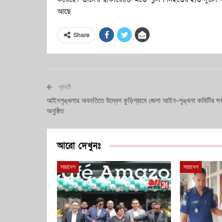
আছে
Share
পূর্ববর্তী
আইনশৃঙ্খলার অবনতিতে উদ্বেগ কুড়িগ্রামে জেলা আইন-শৃঙ্খলা কমিটির স
অনুষ্ঠিত
আরো দেখুনঃ
সারাদেশ
সারাদেশ