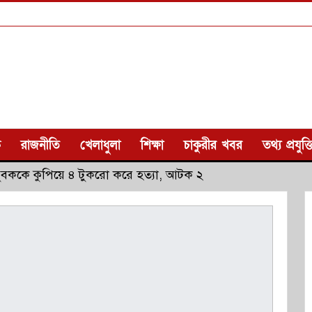
ক
রাজনীতি
খেলাধুলা
শিক্ষা
চাকুরীর খবর
তথ্য প্রযুক্ত
যুবককে কুপিয়ে ৪ টুকরো করে হত্যা, আটক ২