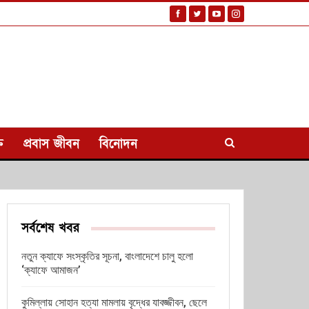
ি
প্রবাস জীবন
বিনোদন
সর্বশেষ খবর
নতুন ক্যাফে সংস্কৃতির সূচনা, বাংলাদেশে চালু হলো
‘ক্যাফে আমাজন’
কুমিল্লায় সোহান হত্যা মামলায় বৃদ্ধের যাবজ্জীবন, ছেলে