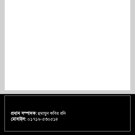
প্রধান সম্পাদক:
হুমায়ুন কবির রনি
মোবাইল:
০১৭১৬-৫৩০৫১৪