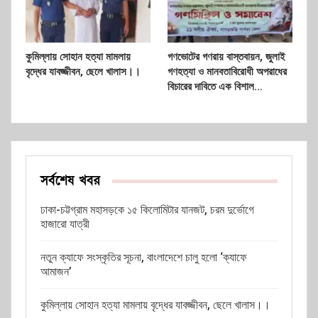
কুমিল্লায় সোহান হত্যা মামলায়
গণভোটের গণরায় বাস্তবায়ন, জুলাই
বৃদ্ধের যাবজ্জীবন, ছেলে খালাস।।
গণহত্যা ও মানবতাবিরোধী অপরাধের
বিচারের দাবিতে এক বিশাল…
সর্বশেষ খবর
ঢাকা-চট্টগ্রাম মহাসড়কে ১৫ কিলোমিটার যানজট, চরম দুর্ভোগে
হাজারো যাত্রী
নতুন ক্যাফে সংস্কৃতির সূচনা, বাংলাদেশে চালু হলো ‘ক্যাফে
আমাজন’
কুমিল্লায় সোহান হত্যা মামলায় বৃদ্ধের যাবজ্জীবন, ছেলে খালাস।।