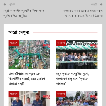
পূর্ববর্তী
পরবর্তী
নড়াইলে জাতীয় প্রাথমিক শিক্ষা পদক
বাগমারায় বাবার আবেদন মাদকাসক্ত
প্রতিযোগিতা অনুষ্ঠিত
ছেলেকে কারাদণ্ড দিলেন ইউএনও
আরো দেখুনঃ
সারাদেশ
সারাদেশ
ঢাকা-চট্টগ্রাম মহাসড়কে ১৫
নতুন ক্যাফে সংস্কৃতির সূচনা,
কিলোমিটার যানজট, চরম দুর্ভোগে
বাংলাদেশে চালু হলো ‘ক্যাফে
হাজারো যাত্রী
আমাজন’
সারাদেশ
সারাদেশ