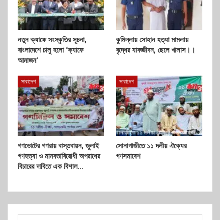
নতুন ক্যাফে সংস্কৃতির সূচনা,
কুমিল্লায় সোহান হত্যা মামলায়
বাংলাদেশে চালু হলো ‘ক্যাফে
বৃদ্ধের যাবজ্জীবন, ছেলে খালাস।।
আমাজন’
সারাদেশ
সারাদেশ
গণভোটের গণরায় বাস্তবায়ন, জুলাই
সোনাগাজীতে ১১ দলীয় ঐক্যের
গণহত্যা ও মানবতাবিরোধী অপরাধের
গণসমাবেশ
বিচারের দাবিতে এক বিশাল…