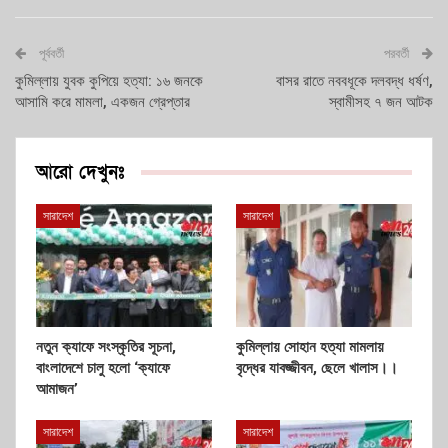
পূর্ববর্তী
পরবর্তী
কুমিল্লায় যুবক কুপিয়ে হত্যা: ১৬ জনকে
বাসর রাতে নববধূকে দলবদ্ধ ধর্ষণ,
আসামি করে মামলা, একজন গ্রেপ্তার
স্বামীসহ ৭ জন আটক
আরো দেখুনঃ
সারাদেশ
সারাদেশ
নতুন ক্যাফে সংস্কৃতির সূচনা,
কুমিল্লায় সোহান হত্যা মামলায়
বাংলাদেশে চালু হলো ‘ক্যাফে
বৃদ্ধের যাবজ্জীবন, ছেলে খালাস।।
আমাজন’
সারাদেশ
সারাদেশ