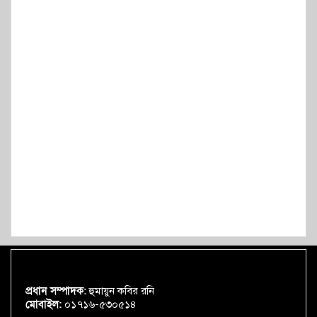
প্রধান সম্পাদক:
হুমায়ুন কবির রনি
মোবাইল:
০১৭১৬-৫৩০৫১৪