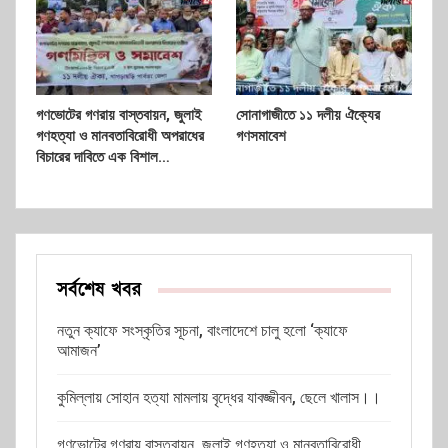
গণভোটের গণরায় বাস্তবায়ন, জুলাই
সোনাগাজীতে ১১ দলীয় ঐক্যের
গণহত্যা ও মানবতাবিরোধী অপরাধের
গণসমাবেশ
বিচারের দাবিতে এক বিশাল…
সর্বশেষ খবর
নতুন ক্যাফে সংস্কৃতির সূচনা, বাংলাদেশে চালু হলো ‘ক্যাফে
আমাজন’
কুমিল্লায় সোহান হত্যা মামলায় বৃদ্ধের যাবজ্জীবন, ছেলে খালাস।।
গণভোটের গণরায় বাস্তবায়ন, জুলাই গণহত্যা ও মানবতাবিরোধী