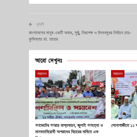
পূর্ববর্তী
বাংলাদেশের মানুষ একটি অবাধ, সুষ্ঠু, নিরপেক্ষ ও উৎসবমুখর নির্বাচন চায়-
কুমিল্লায় ডা. তাহের
আরো দেখুনঃ
সারাদেশ
সারাদেশ
গণভোটের গণরায় বাস্তবায়ন, জুলাই গণহত্যা ও
সোনাগাজীতে ১১ 
মানবতাবিরোধী অপরাধের বিচারের দাবিতে এক