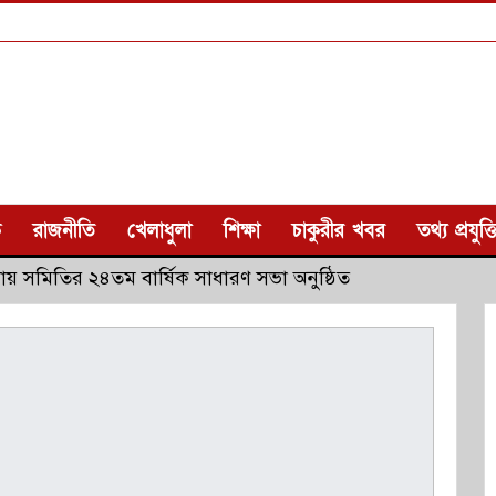
ক
রাজনীতি
খেলাধুলা
শিক্ষা
চাকুরীর খবর
তথ্য প্রযুক্ত
বায় সমিতির ২৪তম বার্ষিক সাধারণ সভা অনুষ্ঠিত