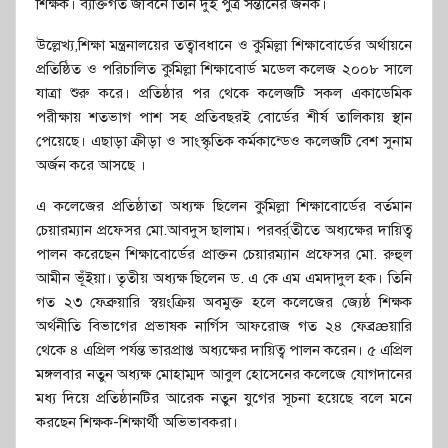
শিক্ষক। ব্যক্তিগত জীবনে তিনি দুই পুত্র সন্তানের জনক।
উল্লেখ্য,শিক্ষা মন্ত্রনালয়ের তত্বাবধানে ও কুমিল্লা শিক্ষাবোর্ডের অর্থায়নে
প্রতিষ্ঠিত ও পরিচালিত কুমিল্লা শিক্ষাবোর্ড মডেল কলেজ ২০০৮ সালে
যাত্রা শুরু করে। প্রতিষ্ঠার পর থেকে কলেজটি সকল একাডেমিক
পরীক্ষায় শতভাগ পাশ সহ প্রতিবছরই বোর্ডের শীর্ষ তালিকায় স্থান
পেয়েছে। এছাড়া ক্রীড়া ও সাংস্কৃতিক কর্মকান্ডেও কলেজটি বেশ সুনাম
অর্জন করে আসছে ।
এ কলেজের প্রতিষ্ঠাতা অধ্যক্ষ ছিলেন কুমিল্লা শিক্ষাবোর্ডের বর্তমান
চেয়ারম্যান প্রফেসর মো.আবদুস ছালাম। পরবর্র্তীতে অধ্যক্ষের দায়িত্ব
পালন করেছেন শিক্ষাবোর্ডের প্রাক্তন চেয়ারম্যান প্রফেসর মো. রুহুল
আমীন ভূঁইয়া। তৃতীয় অধ্যক্ষ ছিলেন ড. এ কে এম এমদাদুল হক। তিনি
গত ২৩ ফেব্রুয়ারি স্বয়ংক্রিয় অবমুক্ত হলে কলেজের জ্যেষ্ঠ শিক্ষক
অর্থনীতি বিভাগের প্রভাষক নার্গিস আফরোজ গত ২৪ ফেব্রæয়ারি
থেকে ৪ এপ্রিল পর্যন্ত ভারপ্রাপ্ত অধ্যক্ষের দায়িত্ব পালন করেন। ৫ এপ্রিল
মঙ্গলবার নতুন অধ্যক্ষ মোহাম্মদ আবুল হোসেনের কলেজে যোগদানের
মধ্য দিয়ে প্রতিষ্ঠানটির আরেক নতুন যুগের সূচনা হয়েছে বলে মনে
করছেন শিক্ষক-শিক্ষার্থী অভিভাবকরা।