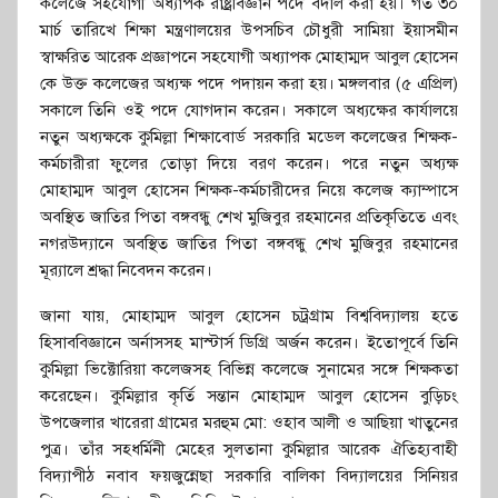
কলেজে সহযোগী অধ্যাপক রাষ্ট্রবিজ্ঞান পদে বদলি করা হয়। গত ৩০
মার্চ তারিখে শিক্ষা মন্ত্রণালয়ের উপসচিব চৌধুরী সামিয়া ইয়াসমীন
স্বাক্ষরিত আরেক প্রজ্ঞাপনে সহযোগী অধ্যাপক মোহাম্মদ আবুল হোসেন
কে উক্ত কলেজের অধ্যক্ষ পদে পদায়ন করা হয়। মঙ্গলবার (৫ এপ্রিল)
সকালে তিনি ওই পদে যোগদান করেন। সকালে অধ্যক্ষের কার্যালয়ে
নতুন অধ্যক্ষকে কুমিল্লা শিক্ষাবোর্ড সরকারি মডেল কলেজের শিক্ষক-
কর্মচারীরা ফুলের তোড়া দিয়ে বরণ করেন। পরে নতুন অধ্যক্ষ
মোহাম্মদ আবুল হোসেন শিক্ষক-কর্মচারীদের নিয়ে কলেজ ক্যাম্পাসে
অবস্থিত জাতির পিতা বঙ্গবন্ধু শেখ মুজিবুর রহমানের প্রতিকৃতিতে এবং
নগরউদ্যানে অবস্থিত জাতির পিতা বঙ্গবন্ধু শেখ মুজিবুর রহমানের
মূর‌্যালে শ্রদ্ধা নিবেদন করেন।
জানা যায়, মোহাম্মদ আবুল হোসেন চট্রগ্রাম বিশ্ববিদ্যালয় হতে
হিসাববিজ্ঞানে অর্নাসসহ মাস্টার্স ডিগ্রি অর্জন করেন। ইতোপূর্বে তিনি
কুমিল্লা ভিক্টোরিয়া কলেজসহ বিভিন্ন কলেজে সুনামের সঙ্গে শিক্ষকতা
করেছেন। কুমিল্লার কৃর্তি সন্তান মোহাম্মদ আবুল হোসেন বুড়িচং
উপজেলার খারেরা গ্রামের মরহুম মো: ওহাব আলী ও আছিয়া খাতুনের
পুত্র। তাঁর সহধর্মিনী মেহের সুলতানা কুমিল্লার আরেক ঐতিহ্যবাহী
বিদ্যাপীঠ নবাব ফয়জুন্নেছা সরকারি বালিকা বিদ্যালয়ের সিনিয়র