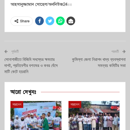
আহসানুজ্জামান সোহেল/অননিউজ24।।
Share
পূর্ববর্তী
পরবর্তী
সোনাগাজীতে বিজিবি সদস্যের ক্ষমতার
কুমিল্লা জেলা নিরাপদ খাদ্য ব্যবস্থাপনা
দাপট, প্রতিবেশীর বশতঘর ও কবর ঘেঁসে
সমন্বয় কমিটির সভা
মাটি কেটে হয়রানি
আরো দেখুনঃ
সারাদেশ
সারাদেশ