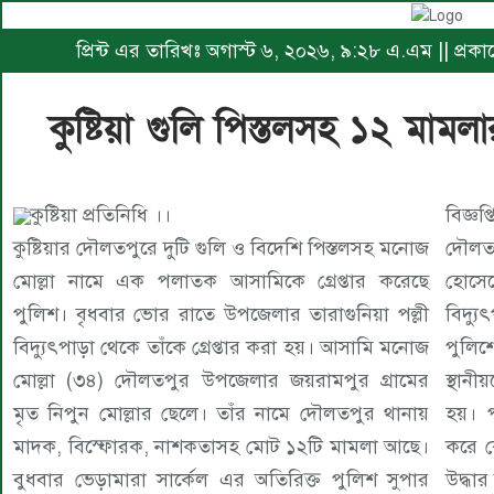
প্রিন্ট এর তারিখঃ অগাস্ট ৬, ২০২৬, ৯:২৮ এ.এম || প্
কুষ্টিয়া গুলি পিস্তলসহ ১২ মামল
কুষ্টিয়া প্রতিনিধি ।।
বিজ্ঞ
কুষ্টিয়ার দৌলতপুরে দুটি গুলি ও বিদেশি পিস্তলসহ মনোজ
দৌলতপ
মোল্লা নামে এক পলাতক আসামিকে গ্রেপ্তার করেছে
হোসেন
পুলিশ। বৃধবার ভোর রাতে উপজেলার তারাগুনিয়া পল্লী
বিদ্য
বিদ্যুৎপাড়া থেকে তাঁকে গ্রেপ্তার করা হয়। আসামি মনোজ
পুলি
মোল্লা (৩৪) দৌলতপুর উপজেলার জয়রামপুর গ্রামের
স্থান
মৃত নিপুন মোল্লার ছেলে। তাঁর নামে দৌলতপুর থানায়
হয়। প
মাদক, বিস্ফোরক, নাশকতাসহ মোট ১২টি মামলা আছে।
করে ক
বুধবার ভেড়ামারা সার্কেল এর অতিরিক্ত পুলিশ সুপার
উদ্ধা