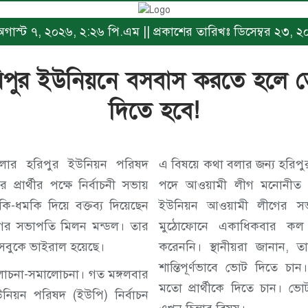
ঃ অগাস্ট ৭, ২০২৬, ২:২৬ পি.এম || প্রকাশের তারিখঃ ডিসেম্বর ২৩,
 হরিপুর ইউনিয়নে বসবাস করতে হলে
দিতে হবে!
েলার হরিপুর ইউনিয়ন পরিষদ
এ বিষয়ে কথা বলার জন্য হরিপু
 প্রার্থীর পক্ষে নির্বাচনী সভায়
পদে আওয়ামী লীগ মনোনীত প্রার্থী শম্পা 
মকি-ধমকি দিয়ে বক্তব্য দিয়েছেন
ইউনিয়ন আওয়ামী লীগের সভ
ের সভাপতি মিলন মন্ডল। তার
মুঠোফোনে একাধিকবার কল
েসবুকে ভাইরাল হয়েছে।
করেননি। স্থানীয়রা জানান, তা
শান্তিপূর্ণভাবে ভোট দিতে চা
োচনা-সমালোচনা। গত মঙ্গলবার
মতো প্রার্থীকে দিতে চান। ভোট
নিয়ন পরিষদ (ইউপি) নির্বাচন