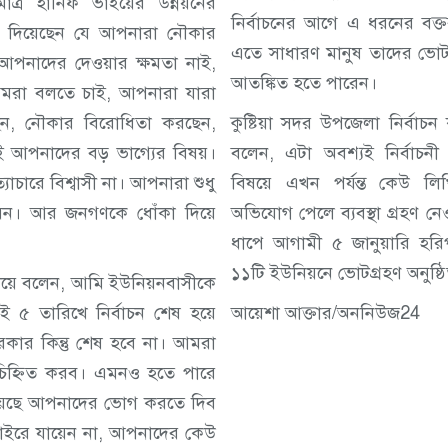
ত্র হানিফ ভাইয়ের উন্নয়নের
নির্বাচনের আগে এ ধরনের বক্ত
 দিয়েছেন যে আপনারা নৌকার
এতে সাধারণ মানুষ তাদের ভোটাধ
? আপনাদের দেওয়ার ক্ষমতা নাই,
আতঙ্কিত হতে পারেন।
মরা বলতে চাই, আপনারা যারা
েন, নৌকার বিরোধিতা করছেন,
কুষ্টিয়া সদর উপজেলা নির্বাচন 
এটাই আপনাদের বড় ভাগ্যের বিষয়।
বলেন, এটা অবশ্যই নির্বাচন
চারে বিশ্বাসী না। আপনারা শুধু
বিষয়ে এখন পর্যন্ত কেউ ল
বেন। আর জনগণকে ধোঁকা দিয়ে
অভিযোগ পেলে ব্যবস্থা গ্রহণ নেও
ধাপে আগামী ৫ জানুয়ারি হর
১১টি ইউনিয়নে ভোটগ্রহণ অনুষ্ঠ
দিয়ে বলেন, আমি ইউনিয়নবাসীকে
ই ৫ তারিখে নির্বাচন শেষ হয়ে
আয়েশা আক্তার/অননিউজ24
কার কিন্তু শেষ হবে না। আমরা
কে চিহ্নিত করব। এমনও হতে পারে
হয়েছে আপনাদের ভোগ করতে দিব
াইরে যায়েন না, আপনাদের কেউ