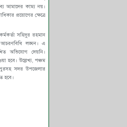
ব্য আমাদের কাম্য নয়।
িকার প্রয়োগের ক্ষেত্রে
কর্মকর্তা সহিদুর রহমান
ী আচরণবিধি লঙ্ঘন। এ
িখিত অভিযোগ দেয়নি।
য়া হবে। উল্লেখ্য, পঞ্চম
িপুরসহ সদর উপজেলার
িত হবে।