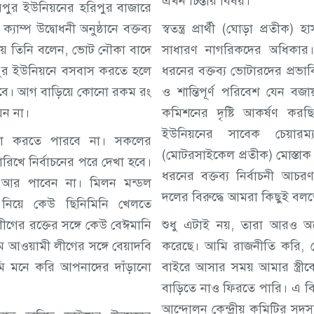
এখন চিন্তার বিষয়।
পুর ইউনিয়নের হরিপুর বাজারে
 ক্যাম্প উদ্বোধনী অনুষ্ঠানে বক্তব্য
স্বতন্ত্র প্রার্থী (ঘোড়া প্রত
য় তিনি বলেন, ভোট নৌকা বাদে
সাধারণ নাগরিকদের অধিকার। ন
পুর ইউনিয়নে বসবাস করতে হলে
ধরনের বক্তব্য ভোটারদের প্রভাবিত
বে। আগ বাড়িয়ে কোনো রকম রং
ও শান্তিপূর্ণ পরিবেশ যেন বজা
েন না।
কমিশনের দৃষ্টি আকর্ষণ করছ
ইউনিয়নের সাবেক চেয়ারম্যান 
ষা করতে পারবে না। সকলের
(মোটরসাইকেল প্রতীক) মোস্তাক
ারিখে নির্বাচনের পরে দেখা হবে।
ধরনের বক্তব্য নির্বাচনী আচর
 আর পাবেন না। মিলন মন্ডল
দলের বিরুদ্ধে আমরা কিছুই বলত
িয়ে কেউ ছিনিমিনি খেলতে
ের রক্তের সঙ্গে কেউ বেঈমানি
শুধু এটাই নয়, তারা আরও অ
আওয়ামী লীগের সঙ্গে বেয়াদবি
করেছে। আমি রাজনীতি করি, 
মি মনে করি আপনাদের দাঁড়ানো
বাইরে আসার সময় আমার স্ত্র
বাড়িতে নাও ফিরতে পারি। এ বি
আন্দোলন কেন্দ্রীয় কমিটির সদ