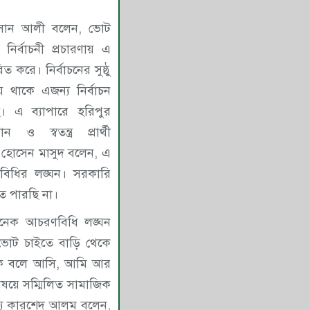
ীক) হাসান আলী বলেন, ভোট
ির্বাচনী প্রচারণায় এ
 করে। নির্বাচনের সুষ্ঠু
য় থাকে এজন্য নির্বাচন
ি। এ ব্যাপারে হরিপুর
ও স্বতন্ত্র প্রার্থী
 হোসেন মাসুদ বলেন, এ
ণবিধির লঙ্ঘন। সরকারি
ে পারছি না।
নেক আচরণবিধি লঙ্ঘন
ভোট চাইতে বাড়ি থেকে
ীকে বলে আসি, আমি আর
ষয়ে সম্মিলিত সামাজিক
স্য কারশেদ আলম বলেন,