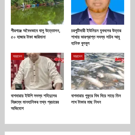
পীরগঞ্জে অবৈধভাবে বালু উত্তোলন,
চরপুটিমারী ইউনিয়ন যুবদলের উত্তর
৫০ হাজার টাকা জরিমানা
শাখায় ভারপ্রাপ্ত সদস্য সচিব আবু
হানিফ বুলবুল
সারাদেশ
সারাদেশ
বাগমারায় ইউপি সদস্য শহিদুলের
বাগমারায় পুকুরে বিষ দিয়ে সাড়ে তিন
বিরুদ্ধে মানহানিকর তথ্য প্রচারের
লাখ টাকার মাছ নিধন
অভিযোগ