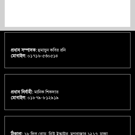
প্রধান সম্পাদক:
হুমায়ুন কবির রনি
মোবাইল:
০১৭১৬-৫৩০৫১৪
প্রধান নির্বাহী:
মানিক শিকদার
মোবাইল:
০১৮৭৯-৮১২৯১৯
ঠিকানা:
১৮ দিলু রোড, নিউ ইস্কাটন, মগবাজার ১২১৭, ঢাকা