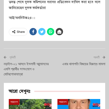
তদন্ত শেষে দুদক কমিশনের বরাবর প্রতিবেদন দাখিল করা হবে বলে
জানিয়েছেন দুদক কর্মকর্তারা
আই/অননিউজ২৪।।
Share
পূর্ববর্তী
পরবর্তী
নড়াইল-০১ আসনে ইসলামী আন্দোলনের
এবার থালাপতি বিজয়ের বিরুদ্ধে মামলা
এমপি প্রার্থীর গণসংযোগ ও
মোটরশোভাযাত্রা
আরো দেখুনঃ
সারাদেশ
সারাদেশ