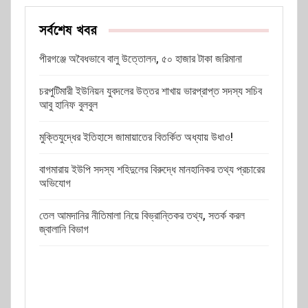
সর্বশেষ খবর
পীরগঞ্জে অবৈধভাবে বালু উত্তোলন, ৫০ হাজার টাকা জরিমানা
চরপুটিমারী ইউনিয়ন যুবদলের উত্তর শাখায় ভারপ্রাপ্ত সদস্য সচিব
আবু হানিফ বুলবুল
মুক্তিযুদ্ধের ইতিহাসে জামায়াতের বিতর্কিত অধ্যায় উধাও!
বাগমারায় ইউপি সদস্য শহিদুলের বিরুদ্ধে মানহানিকর তথ্য প্রচারের
অভিযোগ
তেল আমদানির নীতিমালা নিয়ে বিভ্রান্তিকর তথ্য, সতর্ক করল
জ্বালানি বিভাগ