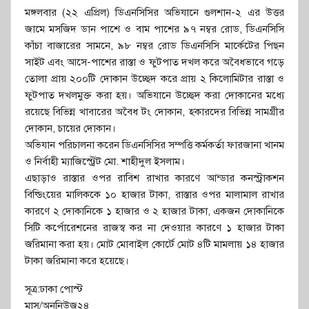
মঙ্গলবার (২২ এপ্রিল) ডিএনসিসির অভিযানে গুলশান-২ এর উত্তর
জামে মসজিদ ডান পাশে ও বাম পাশের ৯৭ নম্বর রোড, ডিএনসিসি
কাঁচা বাজারের সামনে, ৯৮ নম্বর রোড ডিএনসিসি মার্কেটের পিছন
সাইট এবং আসে-পাশের রাস্তা ও ফুটপাত দখল করে অবৈধভাবে গড়ে
তোলা প্রায় ২০০টি দোকান উচ্ছেদ করে প্রায় ২ কিলোমিটার রাস্তা ও
ফুটপাত দখলমুক্ত করা হয়। অভিযানে উচ্ছেদ করা দোকানের মধ্যে
রয়েছে বিভিন্ন খাবারের অবৈধ টং দোকান, হকারদের বিভিন্ন সামগ্রীর
দোকান, চায়ের দোকান।
অভিযান পরিচালনা করেন ডিএনসিসির সম্পত্তি কর্মকর্তা ফারজানা খানম
ও নির্বাহী ম্যাজিস্ট্রেট মো. শাহীদুল ইসলাম।
এছাড়াও রাস্তার ওপর রাবিশ রাখার কারণে আন্ডার কনস্ট্রাকশন
বিল্ডিংয়ের মালিককে ১০ হাজার টাকা, রাস্তার ওপর মালামাল রাখার
কারণে ২ দোকানিকে ১ হাজার ও ২ হাজার টাকা, একজন দোকানিকে
সিটি কর্পোরেশনের রাজস্ব কর না দেওয়ার কারণে ১ হাজার টাকা
জরিমানা করা হয়। মোট মোবাইল কোর্টে মোট ৪টি মামলায় ১৪ হাজার
টাকা জরিমানা করে হয়েছে।
সূত্র:ঢাকা পোস্ট
মাসু/অননিউজ২৪