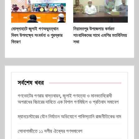
মোল্লাহাটে জুলাই গণঅভ্যুত্থান
নিয়ামতপুর উপজেলায় কর্মরত
দিবস উপলক্ষ্যে সংবর্ধনা ও পুরস্কার
সাংবাদিকদের সাথে এমপির মতবিনিময়
বিতরণ
সভা
সর্বশেষ খবর
গণভোটের গণরায় বাস্তবায়ন, জুলাই গণহত্যা ও মানবতাবিরোধী
অপরাধের বিচারের দাবিতে এক বিশাল গণমিছিল ও প্রতিবাদ সমাবেশ
ম্যানচেস্টারের যৌন নির্যাতন অভিযোগে পাকিস্তানি রাজনীতিকের নাম
সোনাগাজীতে ১১ দলীয় ঐক্যের গণসমাবেশ