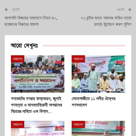
পূর্ববর্তী
পরবর্তী
থালাপতি বিজয়ের সমাবেশে নিহত ৪০,
৭২ ঘন্টার মধ্যে আকবর ফকির হত্যা
ছয়জনের বিরুদ্ধে মামলা
রহস্য উন্মোচন করল পুলিশ
আরো দেখুনঃ
সারাদেশ
সারাদেশ
গণভোটের গণরায় বাস্তবায়ন, জুলাই
সোনাগাজীতে ১১ দলীয় ঐক্যের
গণহত্যা ও মানবতাবিরোধী অপরাধের
গণসমাবেশ
বিচারের দাবিতে এক বিশাল…
সারাদেশ
সারাদেশ