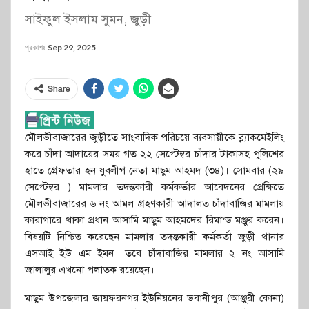
সাইফুল ইসলাম সুমন, জুড়ী
প্রকাশঃ
Sep 29, 2025
Share
মৌলভীবাজারের জুড়ীতে সাংবাদিক পরিচয়ে ব্যবসায়ীকে ব্ল্যাকমেইলিং
করে চাঁদা আদায়ের সময় গত ২২ সেপ্টেম্বর চাঁদার টাকাসহ পুলিশের
হাতে গ্রেফতার হন যুবলীগ নেতা মাছুম আহমদ (৩৪)। সোমবার (২৯
সেপ্টেম্বর ) মামলার তদন্তকারী কর্মকর্তার আবেদনের প্রেক্ষিতে
মৌলভীবাজারের ৬ নং আমল গ্রহণকারী আদালত চাঁদাবাজির মামলায়
কারাগারে থাকা প্রধান আসামি মাছুম আহমদের রিমান্ড মঞ্জুর করেন।
বিষয়টি নিশ্চিত করেছেন মামলার তদন্তকারী কর্মকর্তা জুড়ী থানার
এসআই ইউ এম ইমন। তবে চাঁদাবাজির মামলার ২ নং আসামি
জালালুর এখনো পলাতক রয়েছেন।
মাছুম উপজেলার জায়ফরনগর ইউনিয়নের ভবানীপুর (আঞ্জুরী কোনা)