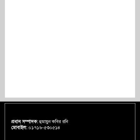
প্রধান সম্পাদক:
হুমায়ুন কবির রনি
মোবাইল:
০১৭১৬-৫৩০৫১৪