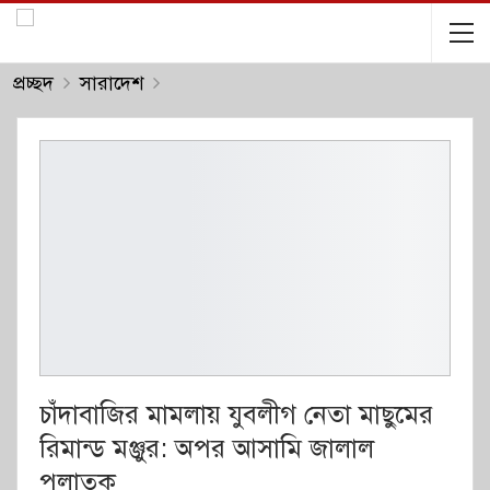
প্রচ্ছদ
সারাদেশ
চাঁদাবাজির মামলায় যুবলীগ নেতা মাছুমের
রিমান্ড মঞ্জুর: অপর আসামি জালাল
পলাতক