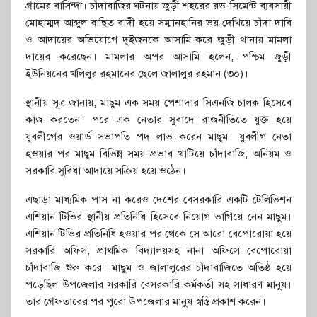
গ্রামের বাসিন্দা। চাঁদাবাজির ঘটনায় জুড়ী শহরের রড-সিমেন্ট ব্যবসায়ী
মোহাম্মদ আব্দুল বাছিত বাদী হয়ে সম্মানহানির ভয় দেখিয়ে চাঁদা দাবি
ও আদায়ের অভিযোগে দুইজনকে আসামি করে জুড়ী থানায় মামলা
দায়ের করেছেন। মামলার অপর আসামি হলেন, পশ্চিম জুড়ী
ইউনিয়নের খলিলুর রহমানের ছেলে জালালুর রহমান (৩০)।
স্থানীয় সূত্র জানায়, মাছুম এক সময় পেশাদার সিএনজি চালক হিসেবে
কাজ করতেন। পরে এক নেতার সুবাদে রাজনীতিতে যুক্ত হয়ে
যুবলীগের ওয়ার্ড সভাপতি পদ লাভ করেন মাছুম। যুবলীগ নেতা
হওয়ার পর মাছুম বিভিন্ন সময় প্রভাব খাটিয়ে চাঁদাবাজি, অনিয়ম ও
সরকারি সুবিধা আদায়ে সক্রিয় হয়ে ওঠেন।
এছাড়া মাধ্যমিক পাস না করেও দেশের বেসরকারি একটি টেলিভিশন
এশিয়ান টিভির স্থানীয় প্রতিনিধি হিসেবে নিয়োগ ভাগিয়ে নেন মাছুম।
এশিয়ান টিভির প্রতিনিধি হওয়ার পর থেকে সে আরো বেপোরোয়া হয়ে
সরকারি অফিস, প্রাথমিক বিদ্যালয়সহ নানা অফিসে বেপোরোয়া
চাঁদাবাজি শুরু করে। মাছুম ও জালালুরের চাঁদাবাজিতে অতিষ্ঠ হয়ে
পড়েছিল উপজেলার সরকারি বেসরকারি কর্মকর্তা সহ সাধারণ মানুষ।
তার গ্রেফতারের পর পুরো উপজেলার মানুষ স্বস্তি প্রকাশ করেন।