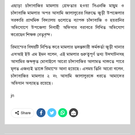
এছাড়া চাঁদাবাজির মামলায় গ্রেফতার হওয়া সিএনজি মাছুম ও
চাঁদাবাজি মামলার অপর আসামি জালালুরের বিরুদ্ধে জুড়ী উপজেলার
সরকারি প্রাথমিক বিদ্যালয় গুলোতে ব্যাপক চাঁদাবাজি ও হয়রানির
অভিযোগে উপজেলা নিবার্হী অফিসার বরাবরে লিখিত অভিযোগ
করেছেন শিক্ষক নেতৃবৃন্দ।
রিমান্ডের বিষয়টি নিশ্চিত করে মামলার তদন্তকারী কর্মকর্তা জুড়ী থানার
এসআই ইউ এম ইমন বলেন, এই মামলার গুরুত্বপূর্ণ তথ্য উদঘাটনসহ
আসামির জব্দকৃত মোবাইলে আরো চাঁদাবাজির আলামত থাকতে পারে
মূলত এজন্যই তাকে রিমান্ডে আনা হয়েছে। এসময় তিনি আরো বলেন,
চাঁদাবাজির মামলার ২ নং আসামি জালালুরকে ধরতে আমাদের
অভিযান অব্যাহত রয়েছে।
jn
Share