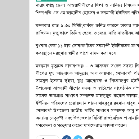
নারায়ণগঞ্জ জেলা আওয়ামীলীগের শিল্প ও বানিজ্য বিষয়
শিল্পপতি এস এম জাহাঙ্গীর হোসেন ও সনমান্দী ইউনিয়ন পরিষ
মঙ্গলবার রাত ৯.৩০ মিনিট,বার্ধক্য জনিত কারনে ঢাকার ল্যা
রাজিউন। মৃত্যুকালে তিনি ৩ ছেলে, ৩ মেয়ে, নাতি নাতনীসহ আত্
বুধবার বেলা ১১ টায় সোনারগাঁয়ের সনমান্দী ইউনিয়নের মগব
কবরস্থানে মরহুমার স্বামীর পাশে দাফন করা হবে।
মরহুমার মৃত্যুতে নারায়ণগঞ্জ – ৩ আসনের সংসদ সদস্
লীগের যুগ্ম আহবায়ক আব্দুল্লাহ আল কায়সার, সোনারগা
সামসুল ইসলাম ভূইয়া, যুগ্ম আহবায়ক ও পিরোজপুর ইউনিয়ন
উপজেলা আওয়ামী লীগের সদস্য ও স্বাচিপের সাংগঠনিক সম্
সাবেক ভারপ্রাপ্ত সাধারণ সম্পাদক মাহফুজুর রহমান কালা
ইউনিয়ন পরিষদের চেয়ারম্যান লায়ন মাহবুবুর রহমান বাবুল
সোনারগাঁ উপজেলা জাতীয় পার্টির সাধারণ সম্পাদক আবু
অন্যান্য নেতৃবৃন্দ এবং উপজেলার বিভিন্ন রাজনৈতিক প সামাজ
সমবেদনা ও মরহুমার রুহের মাগফেরাত কামনা করেন।