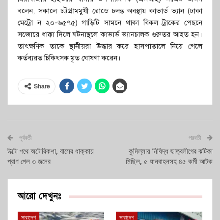
বলেন, সকালে চট্টগ্রামমুখী রোডে চলন্ত অবস্থায় কাভার্ড ভ্যান (ঢাকা
মেট্রো ন ২০-৬৫৭৫) গাড়িটি সামনে থাকা বিকল ট্রাকের পেছনে
সজোরে ধাক্কা দিলে ঘটনাস্থলে কাভার্ড ভ্যানচালক গুরুতর আহত হন।
তাৎক্ষণিক তাকে স্থানীয়রা উদ্ধার করে হাসপাতালে নিয়ে গেলে
কর্তব্যরত চিকিৎসক মৃত ঘোষণা করেন।
Share
পূর্ববর্তী
পরবর্তী
উল্টো পথে অটোরিকশা, বাসের ধাক্কায়
কুমিল্লায় নিষিদ্ধ ছাত্রলীগের ঝটিকা
প্রাণ গেল ৩ জনের
মিছিল, ৫ যানবাহনসহ ৪৫ কর্মী আটক
আরো দেখুনঃ
সারাদেশ
সারাদেশ