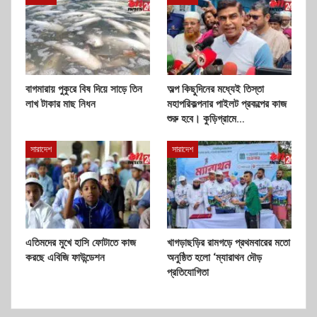
বাগমারায় পুকুরে বিষ দিয়ে সাড়ে তিন
অল্প কিছুদিনের মধ্যেই তিস্তা
লাখ টাকার মাছ নিধন
মহাপরিকল্পনার পাইলট প্রকল্পের কাজ
শুরু হবে। কুড়িগ্রামে…
সারাদেশ
সারাদেশ
এতিমদের মুখে হাসি ফোটাতে কাজ
খাগড়াছড়ির রামগড়ে প্রথমবারের মতো
করছে এবিজি ফাউন্ডেশন
অনুষ্ঠিত হলো ‘ম্যারাথন দৌড়
প্রতিযোগিতা