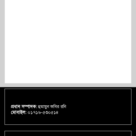
প্রধান সম্পাদক:
হুমায়ুন কবির রনি
মোবাইল:
০১৭১৬-৫৩০৫১৪