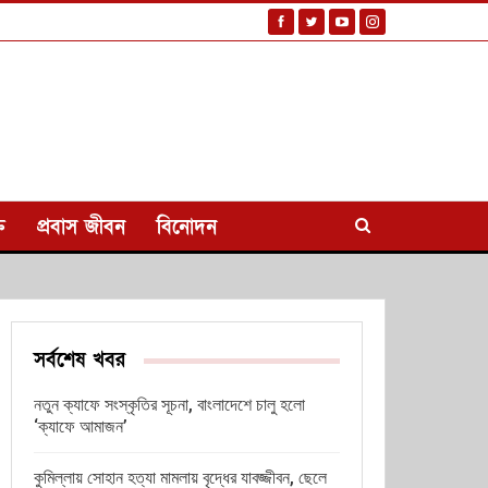
ি
প্রবাস জীবন
বিনোদন
সর্বশেষ খবর
নতুন ক্যাফে সংস্কৃতির সূচনা, বাংলাদেশে চালু হলো
‘ক্যাফে আমাজন’
কুমিল্লায় সোহান হত্যা মামলায় বৃদ্ধের যাবজ্জীবন, ছেলে