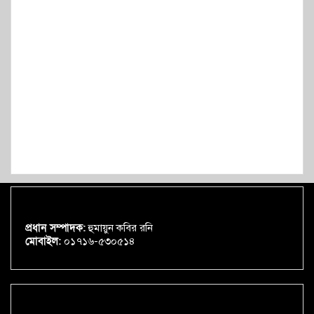
প্রধান সম্পাদক:
হুমায়ুন কবির রনি
মোবাইল:
০১৭১৬-৫৩০৫১৪