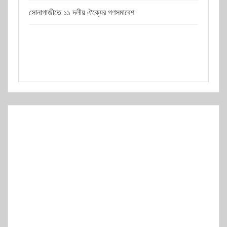
সোনাগাজীতে ১১ দলীয় ঐক্যের গণসমাবেশ