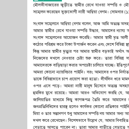
মৌলভীবাজারের জুড়ীতে স্বামীর রেখে যাওয়া সম্পত্তি ও মৌরস
সম্মেলন করেছেন ভুক্তভোগী নারী আম্বিয়া বেগম। সোমবার (১
সংবাদ সম্মেলনে আম্বিয়া বেগম বলেন, আজ আমি অত্যন্ত অসহ
আমার স্বামীর রেখে যাওয়া সম্পত্তি উদ্ধার, আমাদের ন্যায্য 
সংবাদ সম্মেলনের আয়োজন করেছি। আমার স্বামী মৃত আলী হ
কঠোর পরিশ্রম করে টাকা উপার্জন করেন এবং দেশে বিভিন্ন স্
কিন্তু আমার স্বামীর মৃত্যুর পর আমার স্বামীর বড়ভাই অর্থ
নিজেদের দখলে নেওয়ার চেষ্টা শুরু করে। তারা বিভিন্ন স
আমাদেরকে বাড়িছাড়া করার অপচেষ্টা চালিয়ে যাচ্ছে। ইতিপূর্
আমরা কোনো ন্যায়বিচার পাইনি। বরং আমাদের ওপর নির্যাত
তাকে বিভিন্নভাবে চাপ প্রয়োগ করা হতো। দীর্ঘদিন ধরে মাম
ওপর এসে পড়ে। আমরা নারী মানুষ হিসেবে অত্যন্ত অসহায়
হুমকির মুখে রয়েছে। আমরা আরও অভিযোগ করছি যে, আমার
জালিয়াতির মাধ্যমে কিছু কাগজপত্র তৈরি করে আমাদের ন্
জনপ্রতিনিধিদের দ্বারস্থ হলেও কার্যকর কোনো প্রতিকার প
মিয়া ও তার সন্তানগণ শুধু আমাদের সম্পত্তি নয় আমার অন্য 
দখল করে রেখেছেন। বিশেষভাবে উল্লেখ যে, আমার বিবাহিত
বেড়াতে আসতে পারেন না। তারা আমার বাড়ীতে বেড়াতে আসল