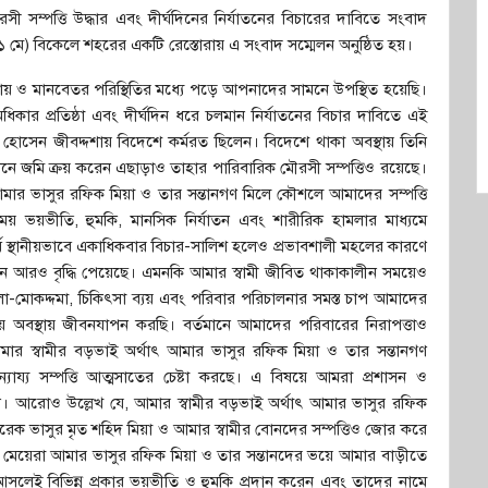
ী সম্পত্তি উদ্ধার এবং দীর্ঘদিনের নির্যাতনের বিচারের দাবিতে সংবাদ
১ মে) বিকেলে শহরের একটি রেস্তোরায় এ সংবাদ সম্মেলন অনুষ্ঠিত হয়।
ায় ও মানবেতর পরিস্থিতির মধ্যে পড়ে আপনাদের সামনে উপস্থিত হয়েছি।
অধিকার প্রতিষ্ঠা এবং দীর্ঘদিন ধরে চলমান নির্যাতনের বিচার দাবিতে এই
োসেন জীবদ্দশায় বিদেশে কর্মরত ছিলেন। বিদেশে থাকা অবস্থায় তিনি
থানে জমি ক্রয় করেন এছাড়াও তাহার পারিবারিক মৌরসী সম্পত্তিও রয়েছে।
াৎ আমার ভাসুর রফিক মিয়া ও তার সন্তানগণ মিলে কৌশলে আমাদের সম্পত্তি
ময় ভয়ভীতি, হুমকি, মানসিক নির্যাতন এবং শারীরিক হামলার মাধ্যমে
বে স্থানীয়ভাবে একাধিকবার বিচার-সালিশ হলেও প্রভাবশালী মহলের কারণে
ন আরও বৃদ্ধি পেয়েছে। এমনকি আমার স্বামী জীবিত থাকাকালীন সময়েও
লা-মোকদ্দমা, চিকিৎসা ব্যয় এবং পরিবার পরিচালনার সমস্ত চাপ আমাদের
 অবস্থায় জীবনযাপন করছি। বর্তমানে আমাদের পরিবারের নিরাপত্তাও
 স্বামীর বড়ভাই অর্থাৎ আমার ভাসুর রফিক মিয়া ও তার সন্তানগণ
যায্য সম্পত্তি আত্মসাতের চেষ্টা করছে। এ বিষয়ে আমরা প্রশাসন ও
াইনি। আরোও উল্লেখ যে, আমার স্বামীর বড়ভাই অর্থাৎ আমার ভাসুর রফিক
আরেক ভাসুর মৃত শহিদ মিয়া ও আমার স্বামীর বোনদের সম্পত্তিও জোর করে
 মেয়েরা আমার ভাসুর রফিক মিয়া ও তার সন্তানদের ভয়ে আমার বাড়ীতে
েই বিভিন্ন প্রকার ভয়ভীতি ও হুমকি প্রদান করেন এবং তাদের নামে