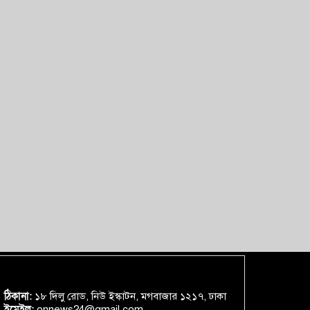
ঠিকানা:
১৮ দিলু রোড, নিউ ইস্কাটন, মগবাজার ১২১৭, ঢাকা
ইমেইল:
onnews24@gmail.com