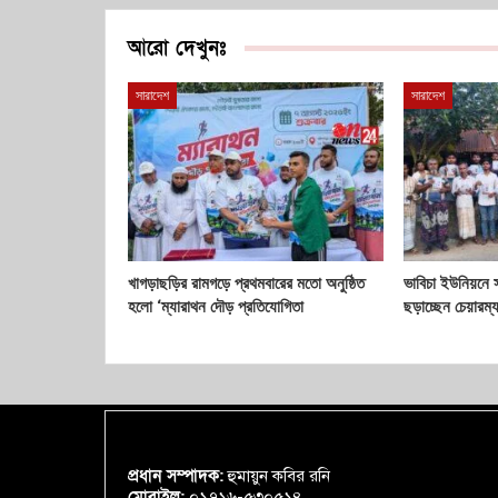
আরো দেখুনঃ
সারাদেশ
সারাদেশ
খাগড়াছড়ির রামগড়ে প্রথমবারের মতো অনুষ্ঠিত
ভাবিচা ইউনিয়নে 
হলো ‘ম্যারাথন দৌড় প্রতিযোগিতা
ছড়াচ্ছেন চেয়ারম্
প্রধান সম্পাদক:
হুমায়ুন কবির রনি
মোবাইল:
০১৭১৬-৫৩০৫১৪