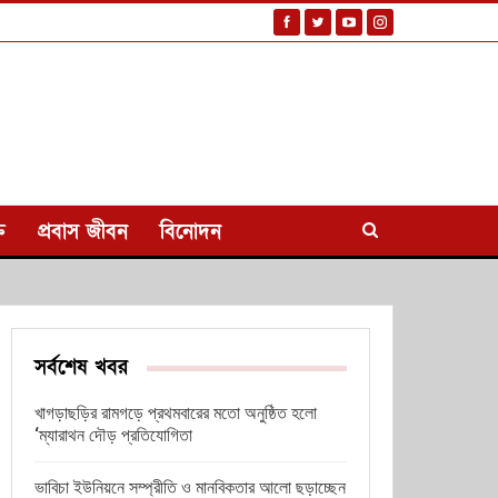
ি
প্রবাস জীবন
বিনোদন
সর্বশেষ খবর
খাগড়াছড়ির রামগড়ে প্রথমবারের মতো অনুষ্ঠিত হলো
‘ম্যারাথন দৌড় প্রতিযোগিতা
ভাবিচা ইউনিয়নে সম্প্রীতি ও মানবিকতার আলো ছড়াচ্ছেন