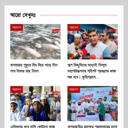
আরো দেখুনঃ
সারাদেশ
সারাদেশ
বাগমারায় পুকুরে বিষ দিয়ে সাড়ে তিন
অল্প কিছুদিনের মধ্যেই তিস্তা
লাখ টাকার মাছ নিধন
মহাপরিকল্পনার পাইলট প্রকল্পের কাজ
শুরু হবে। কুড়িগ্রামে…
সারাদেশ
সারাদেশ
এতিমদের মুখে হাসি ফোটাতে কাজ
খাগড়াছড়ির রামগড়ে প্রথমবারের মতো