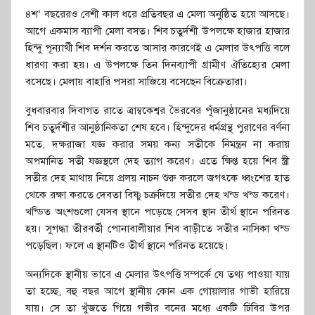
৪শ’ বছরেরও বেশী কাল ধরে প্রতিবছর এ মেলা অনুষ্ঠিত হয়ে আসছে।
আগে একমাস ব্যাপী মেলা বসত। শিব চতুর্দশী উপলক্ষে হাজার হাজার
হিন্দু পূন্যার্থী শিব দর্শন করতে আসার কারণেই এ মেলার উৎপত্তি বলে
ধারণা করা হয়। এ উপলক্ষে তিন দিনব্যাপী গ্রামীণ ঐতিহ্যের মেলা
বসেছে। মেলায় বাহারি পসরা সাজিয়ে বসেছেন বিক্রেতারা।
বুধবারবার দিবাগত রাতে ত্রাম্বকেশ্বর ভৈরবের পূঁজানুষ্ঠানের মধ্যদিয়ে
শিব চতুর্দশীর আনুষ্ঠানিকতা শেষ হবে। হিন্দুদের ধর্মগ্রন্থ পুরাণের বর্ণনা
মতে, দক্ষরাজা যজ্ঞ করার সময় কন্য সতীকে নিমন্ত্রন না করায়
অপমানিত সতী যজ্ঞস্থলে দেহ ত্যাগ করেণ। এতে ক্ষিপ্ত হয়ে শিব স্ত্রী
সতীর দেহ মাথায় নিয়ে প্রলয় নাচন শুরু করলে জগৎকে ধ্বংশের হাত
থেকে রক্ষা করতে দেবতা বিষ্ণু চক্রদিয়ে সতীর দেহ খন্ড খন্ড করেণ।
খন্ডিত অংশগুলো যেসব স্থানে পড়েছে সেসব স্থান তীর্থ স্থানে পরিনত
হয়। সুগদ্ধা তীরবর্তী পোনাবালীয়ার শিব বাড়ীতে সতীর নাসিকা খন্ড
পড়েছিল। ফলে এ স্থানটিও তীর্থ স্থানে পরিনত হয়েছে।
অন্যদিকে স্থানীয় ভাবে এ মেলার উৎপত্তি সম্পর্কে যে তথ্য পাওয়া যায়
তা হচ্ছে, বহু বছর আগে স্থানীয় কোন এক গোয়ালার গাভী হারিয়ে
যায়। সে তা খুঁজতে গিয়ে গভীর বনের মধ্যে একটি ঢিবির উপর