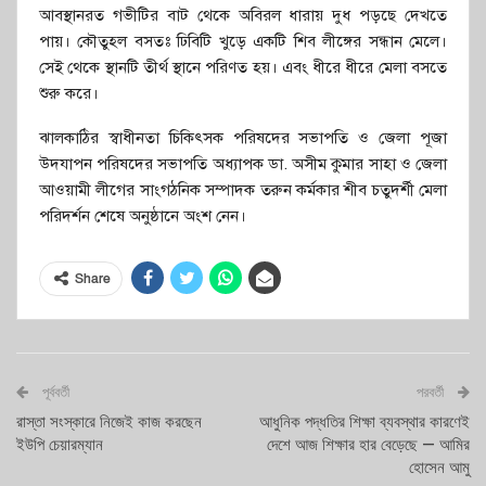
আবস্থানরত গভীটির বাট থেকে অবিরল ধারায় দুধ পড়ছে দেখতে
পায়। কৌতুহল বসতঃ ঢিবিটি খুড়ে একটি শিব লীঙ্গের সন্ধান মেলে।
সেই থেকে স্থানটি তীর্থ স্থানে পরিণত হয়। এবং ধীরে ধীরে মেলা বসতে
শুরু করে।
ঝালকাঠির স্বাধীনতা চিকিৎসক পরিষদের সভাপতি ও জেলা পূজা
উদযাপন পরিষদের সভাপতি অধ্যাপক ডা. অসীম কুমার সাহা ও জেলা
আওয়ামী লীগের সাংগঠনিক সম্পাদক তরুন কর্মকার শীব চতুদর্শী মেলা
পরিদর্শন শেষে অনুষ্ঠানে অংশ নেন।
Share
পূর্ববর্তী
পরবর্তী
রাস্তা সংস্কারে নিজেই কাজ করছেন
আধুনিক পদ্ধতির শিক্ষা ব্যবস্থার কারণেই
ইউপি চেয়ারম্যান
দেশে আজ শিক্ষার হার বেড়েছে — আমির
হোসেন আমু