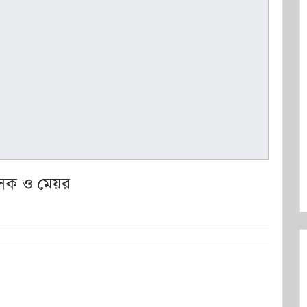
াসক ও মেয়র