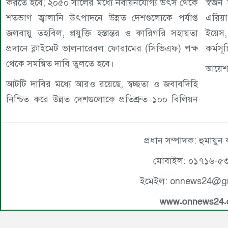
করতে হবে; ২০৫০ সালের মধ্যে নবায়নযোগ্য উৎস থেকে
স্বজন
শতভাগ জ্বালানি উৎপাদনে উন্নত দেশগুলোকে পর্যাপ্ত
এরিয়া
জলবায়ু তহবিল, প্রযুক্তি হস্তান্তর ও কারিগরি সহায়তা
ইয়েস, 
প্রদানে ক্লাইমেট ভালনারেবল ফোরামের (সিভিএফ) পক্ষ
কর্মস
থেকে সমন্বিত দাবি তুলতে হবে।
আয়েশ
আটটি দাবির মধ্যে আরও রয়েছে, স্বচ্ছতা ও জবাবদিহি
নিশ্চিত করে উন্নত দেশগুলোকে প্রতিশ্রুত ১০০ বিলিয়ন
প্রধান সম্পাদক: হুমায়ুন
মোবাইল: ০১৭১৬-৫
ইমেইল: onnews24@g
www.onnews24