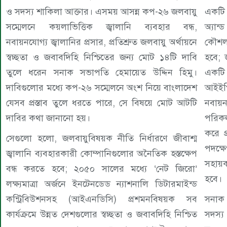
ও সদস্য শাকিলা আক্তার। এসময় আসন্ন কপ-২৬ জলবায়ু
একটি সু
সম্মেলনে কয়লাভিত্তিক জ্বালানি ব্যবহার বন্ধ,
অ্যা
নবায়নযোগ্য জ্বালানির প্রসার, প্রতিশ্রুত জলবায়ু অর্থায়নে
কৌশলগ
স্বচ্ছতা ও জবাবদিহি নিশ্চিতের জন্য মোট ১৪টি দাবি
হবে; জ
তুলে ধরেন সনাক সভাপতি হেমায়েত উদ্দিন হিমু।
একটি 
দাবিগুলোর মধ্যে কপ-২৬ সম্মেলনে অংশ নিয়ে বাংলাদেশ
আইইপ
যেসব প্রস্তাব তুলে ধরতে পারে, সে বিষয়ে মোট আটটি
নবায়নয
দাবির কথা জানানো হয়।
পরিকল্
করে প্
সেগুলো হলো, জলবায়ুবিষয়ক নীতি নির্ধারণে জীবাশ্ম
পদক্ষে
জ্বালানি ব্যবহারকারী কোম্পানিগুলোর অনৈতিক হস্তক্ষেপ
সহায়ক
বন্ধ করতে হবে; ২০৫০ সালের মধ্যে ‘নেট জিরো’
হবে।
লক্ষ্যমাত্রা অর্জনে ইনটেনডেড ন্যাশনালি ডিটারমাইন্ড
কন্ট্রিবিউশনসহ (আইএনডিসি) প্রশমনবিষয়ক সব
সনাক
কার্যক্রমে উন্নত দেশগুলোর স্বচ্ছতা ও জবাবদিহি নিশ্চিত
সদস্