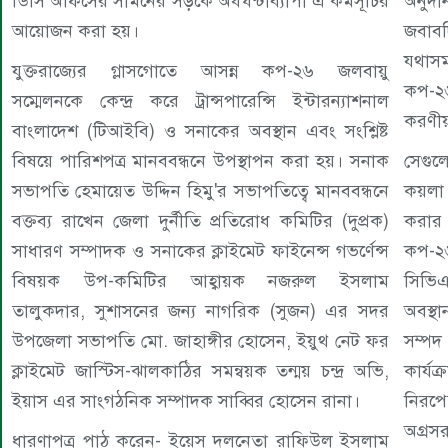
ডিসি অফিসের সামনের সড়কে অর্ধঘন্টাব্যাপী এ কর্মসূচির
অনুদা
আয়োজন করা হয়।
জবাবদ
যথাসম
যুক্তরাজ্যের গ্লাসগোতে আসন্ন কপ-২৬ জলবায়ু
কপ-২৬
সম্মেলনকে কেন্দ্র করে ট্রান্সপারেন্সি ইন্টারন্যাশনাল
করণীয়
বাংলাদেশ (টিআইবি) ও সনাকের অবস্থান এবং সংশ্লিষ্ট
বিষয়ে পারিশপত্র মানববন্ধনে উপস্থাপন করা হয়। সনাক
সেগুল
সভাপতি হেমায়েত উদ্দিন হিমু'র সভাপতিত্বে মানববন্ধনে
কয়লা 
বক্তব্য রাখেন জেলা দুর্নীতি প্রতিরোধ কমিটির (দুপ্রক)
করার 
সাধারণ সম্পাদক ও সনাকের ক্লাইমেট ফাইনেন্স গভর্ণেন্স
কপ-২
বিষয়ক উপ-কমিটির আহ্বায়ক নজরুল ইসলাম
সিভিএ
তালুকদার, সুশাসনের জন্য নাগরিক (সুজন) এর সদর
অবস্থ
উপজেলা সভাপতি মো. জাহাঙ্গীর হোসেন, ইয়ুথ নেট ফর
সম্পদ 
ক্লাইমেট জাস্টিস-ঝালকাঠির সমন্বয়ক তন্ময় চন্দ্র অভি,
কার্য
ইয়াস এর সাংগঠনিক সম্পাদক সাব্বির হোসেন রানা।
নিরপ
অগ্রস
ধারণাপত্র পাঠ করেন- ইয়েস দলনেতা রাফিউল ইসলাম