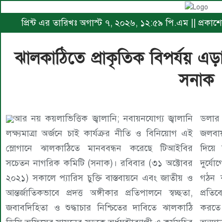
প্রিন্ট এর তারিখঃ অগাস্ট ৭, ২০২৬, ১২:৫৯ পি.এম || প্রক
ঝালকাঠিতে প্রাকৃতিক বিপর্যয় এড়
সনাক
আর নয় কয়লাভিত্তিক জ্বালানি; নবায়নযোগ্য জ্বালানি
ডলার 
লক্ষ্যমাত্রা অর্জনে চাই কার্যক্রর নীতি ও বিনিয়োগ এই
জলবা
স্লোগানে ঝালকাঠিতে মানববন্ধন করেছে টিআইবির
দিয়ে 
সচেতন নাগরিক কমিটি (সনাক)। রবিবার (৩১ অক্টোবর
দুর্য
২০২১) সকালে প্যারিস চুক্তি বাস্তবায়নে এবং জাতীয় ও
গঠন ক
আন্তর্জাতিকভাবে প্রদত্ত অঙ্গীকার প্রতিপালনে স্বচ্ছতা,
প্রতিব
জবাবদিহিতা ও শুদ্ধাচার নিশ্চিতের দাবিতে ঝালকাঠি
করতে