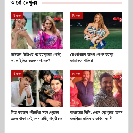
আরো দেখুনঃ
বিনোদন
বিনোদন
ভাইরাল ভিডিওর পর রহস্যময় পোস্ট,
চোখধাঁধানো রূপের গোপন রহস্য
কাকে ইঙ্গিত করলেন পায়েল?
জানালেন শাকিরা
বিনোদন
বিনোদন
বিয়ে করছেন পরীমণির সঙ্গে প্রেমের
বাথরুমের সিলিং থেকে গ্রেপ্তার হলেন
গুঞ্জন থাকা সেই শেখ সাদী, পাত্রী কে
জনপ্রিয় নায়িকার কথিত স্বামী