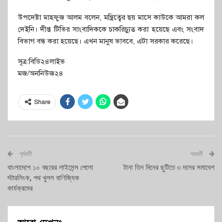
উপদেষ্টা মাহফুজ আলম বলেন, মন্ত্রিত্বের ছয় মাসে কাউকে আমরা কল
দেইনি। দীপ্ত টিভির সাংবাদিককে চাকরিচ্যুত করা হয়েছে এবং সংবাদ
বিভাগ বন্ধ করা হয়েছে। এখন মানুষ ভাববে, এটা সরকার করেছে।
সূত্র:বিডি২৪লাইভ
মজ/অননিউজ২৪
Share
পূর্ববর্তী
পরবর্তী
বাংলাদেশে ১০ বছরের লাইসেন্স পেলো
টানা তিন দিনের ছুটিতে ৩ দলের সমাবেশ
স্টারলিংক, পথ খুলল বাণিজ্যিক
কার্যক্রমের