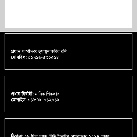
প্রধান সম্পাদক:
হুমায়ুন কবির রনি
মোবাইল:
০১৭১৬-৫৩০৫১৪
প্রধান নির্বাহী:
মানিক শিকদার
মোবাইল:
০১৮৭৯-৮১২৯১৯
ঠিকানা:
১৮ দিলু রোড, নিউ ইস্কাটন, মগবাজার ১২১৭, ঢাকা