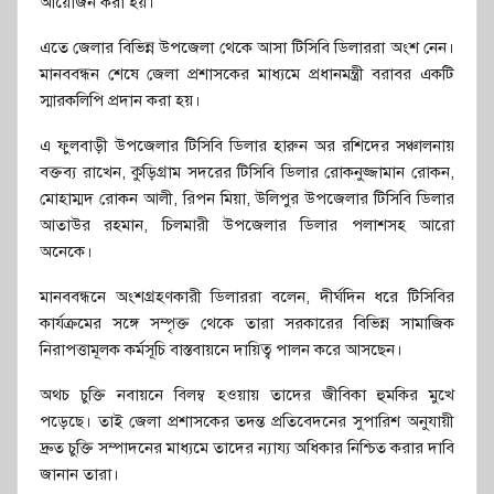
আয়োজন করা হয়।
এতে জেলার বিভিন্ন উপজেলা থেকে আসা টিসিবি ডিলাররা অংশ নেন।
মানববন্ধন শেষে জেলা প্রশাসকের মাধ্যমে প্রধানমন্ত্রী বরাবর একটি
স্মারকলিপি প্রদান করা হয়।
এ ফুলবাড়ী উপজেলার টিসিবি ডিলার হারুন অর রশিদের সঞ্চালনায়
বক্তব্য রাখেন, কুড়িগ্রাম সদরের টিসিবি ডিলার রোকনুজ্জামান রোকন,
মোহাম্মদ রোকন আলী, রিপন মিয়া, উলিপুর উপজেলার টিসিবি ডিলার
আতাউর রহমান, চিলমারী উপজেলার ডিলার পলাশসহ আরো
অনেকে।
মানববন্ধনে অংশগ্রহণকারী ডিলাররা বলেন, দীর্ঘদিন ধরে টিসিবির
কার্যক্রমের সঙ্গে সম্পৃক্ত থেকে তারা সরকারের বিভিন্ন সামাজিক
নিরাপত্তামূলক কর্মসূচি বাস্তবায়নে দায়িত্ব পালন করে আসছেন।
অথচ চুক্তি নবায়নে বিলম্ব হওয়ায় তাদের জীবিকা হুমকির মুখে
পড়েছে। তাই জেলা প্রশাসকের তদন্ত প্রতিবেদনের সুপারিশ অনুযায়ী
দ্রুত চুক্তি সম্পাদনের মাধ্যমে তাদের ন্যায্য অধিকার নিশ্চিত করার দাবি
জানান তারা।