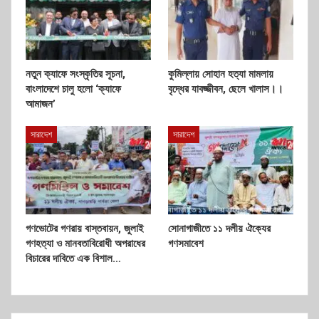
নতুন ক্যাফে সংস্কৃতির সূচনা,
কুমিল্লায় সোহান হত্যা মামলায়
বাংলাদেশে চালু হলো ‘ক্যাফে
বৃদ্ধের যাবজ্জীবন, ছেলে খালাস।।
আমাজন’
সারাদেশ
সারাদেশ
গণভোটের গণরায় বাস্তবায়ন, জুলাই
সোনাগাজীতে ১১ দলীয় ঐক্যের
গণহত্যা ও মানবতাবিরোধী অপরাধের
গণসমাবেশ
বিচারের দাবিতে এক বিশাল…