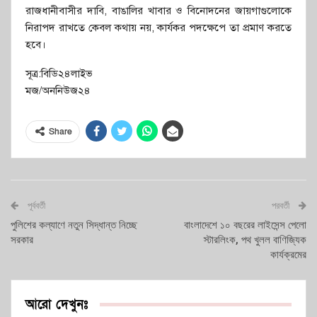
রাজধানীবাসীর দাবি, বাঙালির খাবার ও বিনোদনের জায়গাগুলোকে
নিরাপদ রাখতে কেবল কথায় নয়, কার্যকর পদক্ষেপে তা প্রমাণ করতে
হবে।
সূত্র:বিডি২৪লাইভ
মজ/অননিউজ২৪
Share
পূর্ববর্তী
পরবর্তী
পুলিশের কল্যাণে নতুন সিদ্ধান্ত নিচ্ছে
বাংলাদেশে ১০ বছরের লাইসেন্স পেলো
সরকার
স্টারলিংক, পথ খুলল বাণিজ্যিক
কার্যক্রমের
আরো দেখুনঃ