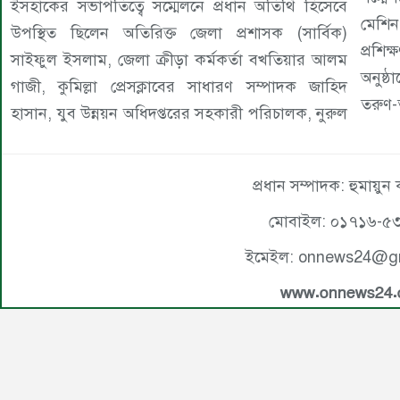
ইসহাকের সভাপতিত্বে সম্মেলনে প্রধান অতিথি হিসেবে
মেশিন
উপস্থিত ছিলেন অতিরিক্ত জেলা প্রশাসক (সার্বিক)
প্রশিক
সাইফুল ইসলাম, জেলা ক্রীড়া কর্মকর্তা বখতিয়ার আলম
অনুষ্
গাজী, কুমিল্লা প্রেসক্লাবের সাধারণ সম্পাদক জাহিদ
তরুণ-
হাসান, যুব উন্নয়ন অধিদপ্তরের সহকারী পরিচালক, নুরুল
প্রধান সম্পাদক: হুমায়ুন
মোবাইল: ০১৭১৬-৫
ইমেইল: onnews24@g
www.onnews24