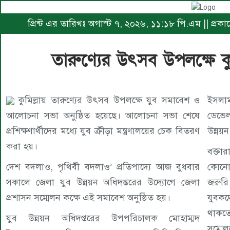
প্রিন্ট এর তারিখঃ অগাস্ট ৭, ২০২৬, ১১:১৮ পি.এম || প্র
তারুণ্যের উৎসব উপলক্ষে কু
কুমিল্লায় তারুণ্যের উৎসব উপলক্ষে যুব সমাবেশ ও
ইসলাম
আলোচনা সভা অনুষ্ঠিত হয়েছে। আলোচনা সভা শেষে
ডেভেল
প্রশিক্ষণার্থীদের মধ্যে যুব ক্রীড়া মন্ত্রণালয়ের চেক বিতরণ
উন্নয়ন
করা হয়।
বক্তা
দেশ বদলাও, পৃথিবী বদলাও’ প্রতিপাদ্যে আজ বুধবার
কোনো 
সকালে জেলা যুব উন্নয়ন অধিদপ্তরের উদ্যোগে জেলা
জরুরি
প্রশাসন সম্মেলন কক্ষে এই সমাবেশ অনুষ্ঠিত হয়।
যুবকদ
থাকতে
যুব উন্নয়ন অধিদপ্তরের উপপরিচালক মোহাম্মদ
সম্মে