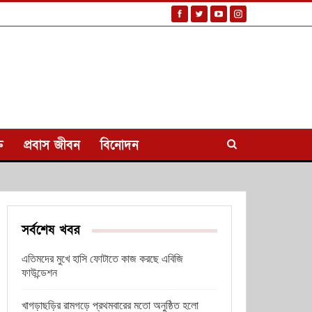
ি
প্রবাস জীবন
বিনোদন
সর্বশেষ খবর
এতিমদের মুখে হাসি ফোটাতে কাজ করছে এবিজি
ফাউন্ডেশন
খাগড়াছড়ির রামগড়ে প্রথমবারের মতো অনুষ্ঠিত হলো