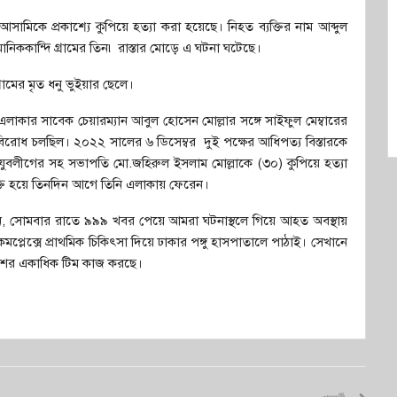
আসামিকে প্রকাশ্যে কুপিয়ে হত্যা করা হয়েছে। নিহত ব্যক্তির নাম আব্দুল
িককান্দি গ্রামের তিন৷ রাস্তার মোড়ে এ ঘটনা ঘটেছে।
ামের মৃত ধনু ভুইয়ার ছেলে।
 এলাকার সাবেক চেয়ারম্যান আবুল হোসেন মোল্লার সঙ্গে সাইফুল মেম্বারের
ে বিরোধ চলছিল। ২০২২ সালের ৬ ডিসেম্বর দুই পক্ষের আধিপত্য বিস্তারকে
ন যুবলীগের সহ সভাপতি মো.জহিরুল ইসলাম মোল্লাকে (৩০) কুপিয়ে হত্যা
ক্ত হয়ে তিনদিন আগে তিনি এলাকায় ফেরেন।
 বলেন, সোমবার রাতে ৯৯৯ খবর পেয়ে আমরা ঘটনাস্থলে গিয়ে আহত অবস্থায়
কমপ্লেক্সে প্রাথমিক চিকিৎসা দিয়ে ঢাকার পঙ্গু হাসপাতালে পাঠাই। সেখানে
ুলিশের একাধিক টিম কাজ করছে।