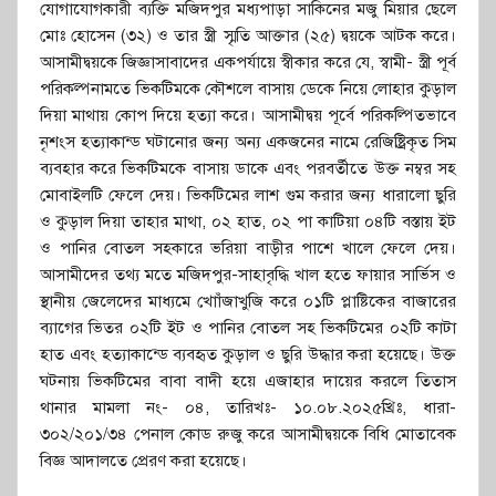
যোগাযোগকারী ব্যক্তি মজিদপুর মধ্যপাড়া সাকিনের মজু মিয়ার ছেলে
মোঃ হোসেন (৩২) ও তার স্ত্রী স্মৃতি আক্তার (২৫) দ্বয়কে আটক করে।
আসামীদ্বয়কে জিজ্ঞাসাবাদের একপর্যায়ে স্বীকার করে যে, স্বামী- স্ত্রী পূর্ব
পরিকল্পনামতে ভিকটিমকে কৌশলে বাসায় ডেকে নিয়ে লোহার কুড়াল
দিয়া মাথায় কোপ দিয়ে হত্যা করে। আসামীদ্বয় পূর্বে পরিকল্পিতভাবে
নৃশংস হত্যাকান্ড ঘটানোর জন্য অন্য একজনের নামে রেজিষ্ট্রিকৃত সিম
ব্যবহার করে ভিকটিমকে বাসায় ডাকে এবং পরবর্তীতে উক্ত নম্বর সহ
মোবাইলটি ফেলে দেয়। ভিকটিমের লাশ গুম করার জন্য ধারালো ছুরি
ও কুড়াল দিয়া তাহার মাথা, ০২ হাত, ০২ পা কাটিয়া ০৪টি বস্তায় ইট
ও পানির বোতল সহকারে ভরিয়া বাড়ীর পাশে খালে ফেলে দেয়।
আসামীদের তথ্য মতে মজিদপুর-সাহাবৃদ্ধি খাল হতে ফায়ার সার্ভিস ও
স্থানীয় জেলেদের মাধ্যমে খোাঁজাখুজি করে ০১টি প্লাষ্টিকের বাজারের
ব্যাগের ভিতর ০২টি ইট ও পানির বোতল সহ ভিকটিমের ০২টি কাটা
হাত এবং হত্যাকান্ডে ব্যবহৃত কুড়াল ও ছুরি উদ্ধার করা হয়েছে। উক্ত
ঘটনায় ভিকটিমের বাবা বাদী হয়ে এজাহার দায়ের করলে তিতাস
থানার মামলা নং- ০৪, তারিখঃ- ১০.০৮.২০২৫খ্রিঃ, ধারা-
৩০২/২০১/৩৪ পেনাল কোড রুজু করে আসামীদ্বয়কে বিধি মোতাবেক
বিজ্ঞ আদালতে প্রেরণ করা হয়েছে।