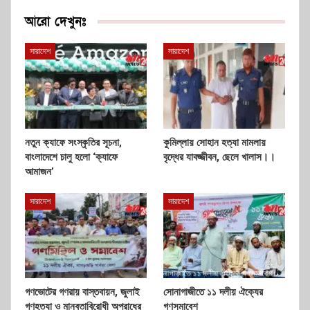
আরো দেখুনঃ
সারাদেশ
সারাদেশ
নতুন ক্যাফে সংস্কৃতির সূচনা,
কুমিল্লায় সোহান হত্যা মামলায়
বাংলাদেশে চালু হলো ‘ক্যাফে
বৃদ্ধের যাবজ্জীবন, ছেলে খালাস।।
আমাজন’
সারাদেশ
সারাদেশ
গণভোটের গণরায় বাস্তবায়ন, জুলাই
সোনাগাজীতে ১১ দলীয় ঐক্যের
গণহত্যা ও মানবতাবিরোধী অপরাধের
গণসমাবেশ