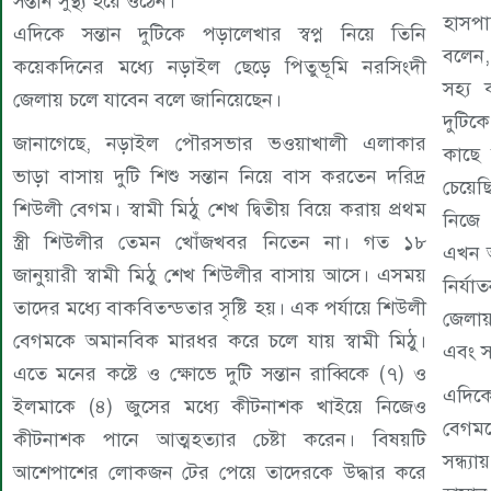
সন্তান সুস্থ্য হয়ে ওঠেন।
হাসপা
এদিকে সন্তান দুটিকে পড়ালেখার স্বপ্ন নিয়ে তিনি
বলেন,
কয়েকদিনের মধ্যে নড়াইল ছেড়ে পিতুভূমি নরসিংদী
সহ্য 
জেলায় চলে যাবেন বলে জানিয়েছেন।
দুটিক
জানাগেছে, নড়াইল পৌরসভার ভওয়াখালী এলাকার
কাছে
ভাড়া বাসায় দুটি শিশু সন্তান নিয়ে বাস করতেন দরিদ্র
চেয়েছ
শিউলী বেগম। স্বামী মিঠু শেখ দ্বিতীয় বিয়ে করায় প্রথম
নিজে 
স্ত্রী শিউলীর তেমন খোঁজখবর নিতেন না। গত ১৮
এখন 
জানুয়ারী স্বামী মিঠু শেখ শিউলীর বাসায় আসে। এসময়
নির্যাতন 
তাদের মধ্যে বাকবিতন্ডতার সৃষ্টি হয়। এক পর্যায়ে শিউলী
জেলা
বেগমকে অমানবিক মারধর করে চলে যায় স্বামী মিঠু।
এবং স
এতে মনের কষ্টে ও ক্ষোভে দুটি সন্তান রাব্বিকে (৭) ও
এদিকে
ইলমাকে (৪) জুসের মধ্যে কীটনাশক খাইয়ে নিজেও
বেগমক
কীটনাশক পানে আত্মহত্যার চেষ্টা করেন। বিষয়টি
সন্ধ্
আশেপাশের লোকজন টের পেয়ে তাদেরকে উদ্ধার করে